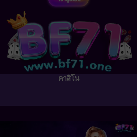
คาสิโน