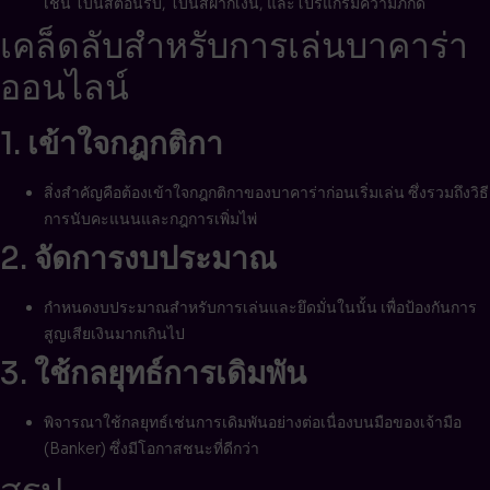
เช่น โบนัสต้อนรับ, โบนัสฝากเงิน, และโปรแกรมความภักดี
เคล็ดลับสำหรับการเล่นบาคาร่า
ออนไลน์
1.
เข้าใจกฎกติกา
สิ่งสำคัญคือต้องเข้าใจกฎกติกาของบาคาร่าก่อนเริ่มเล่น ซึ่งรวมถึงวิธี
การนับคะแนนและกฎการเพิ่มไพ่
2.
จัดการงบประมาณ
กำหนดงบประมาณสำหรับการเล่นและยึดมั่นในนั้น เพื่อป้องกันการ
สูญเสียเงินมากเกินไป
3.
ใช้กลยุทธ์การเดิมพัน
พิจารณาใช้กลยุทธ์เช่นการเดิมพันอย่างต่อเนื่องบนมือของเจ้ามือ
(Banker) ซึ่งมีโอกาสชนะที่ดีกว่า