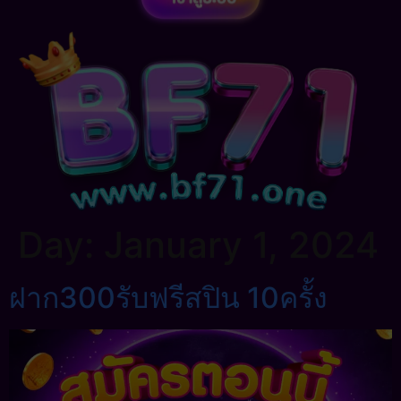
Day:
January 1, 2024
ฝาก300รับฟรีสปิน 10ครั้ง