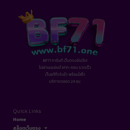
BF71 การันตี เว็บตรงอันดับ1
ไม่ผ่านเอเย่นต์ ฝาก-ถอน รวดเร็ว
เว็บแท้ที่จริงใจ พร้อมใส่ใจ
บริการตลอด 24 ชม.
Quick Links
Home
สล็อตเว็บตรง