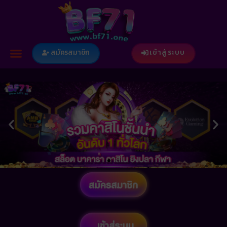
สมัครสมาชิก
เข้าสู่ระบบ