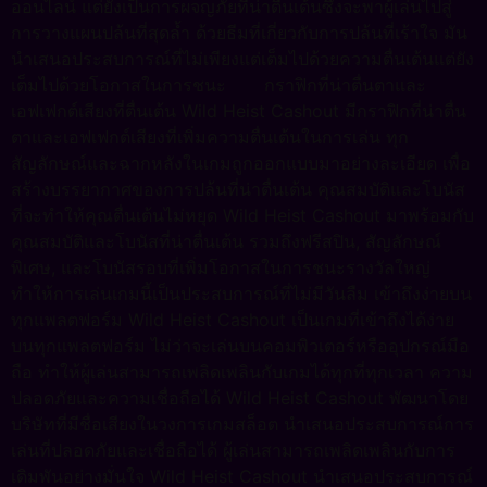
ออนไลน์ แต่ยังเป็นการผจญภัยที่น่าตื่นเต้นซึ่งจะพาผู้เล่นไปสู่
การวางแผนปล้นที่สุดล้ำ ด้วยธีมที่เกี่ยวกับการปล้นที่เร้าใจ มัน
นำเสนอประสบการณ์ที่ไม่เพียงแต่เต็มไปด้วยความตื่นเต้นแต่ยัง
เต็มไปด้วยโอกาสในการชนะ กราฟิกที่น่าตื่นตาและ
เอฟเฟกต์เสียงที่ตื่นเต้น Wild Heist Cashout มีกราฟิกที่น่าตื่น
ตาและเอฟเฟกต์เสียงที่เพิ่มความตื่นเต้นในการเล่น ทุก
สัญลักษณ์และฉากหลังในเกมถูกออกแบบมาอย่างละเอียด เพื่อ
สร้างบรรยากาศของการปล้นที่น่าตื่นเต้น คุณสมบัติและโบนัส
ที่จะทำให้คุณตื่นเต้นไม่หยุด Wild Heist Cashout มาพร้อมกับ
คุณสมบัติและโบนัสที่น่าตื่นเต้น รวมถึงฟรีสปิน, สัญลักษณ์
พิเศษ, และโบนัสรอบที่เพิ่มโอกาสในการชนะรางวัลใหญ่
ทำให้การเล่นเกมนี้เป็นประสบการณ์ที่ไม่มีวันลืม เข้าถึงง่ายบน
ทุกแพลตฟอร์ม Wild Heist Cashout เป็นเกมที่เข้าถึงได้ง่าย
บนทุกแพลตฟอร์ม ไม่ว่าจะเล่นบนคอมพิวเตอร์หรืออุปกรณ์มือ
ถือ ทำให้ผู้เล่นสามารถเพลิดเพลินกับเกมได้ทุกที่ทุกเวลา ความ
ปลอดภัยและความเชื่อถือได้ Wild Heist Cashout พัฒนาโดย
บริษัทที่มีชื่อเสียงในวงการเกมสล็อต นำเสนอประสบการณ์การ
เล่นที่ปลอดภัยและเชื่อถือได้ ผู้เล่นสามารถเพลิดเพลินกับการ
เดิมพันอย่างมั่นใจ Wild Heist Cashout นำเสนอประสบการณ์