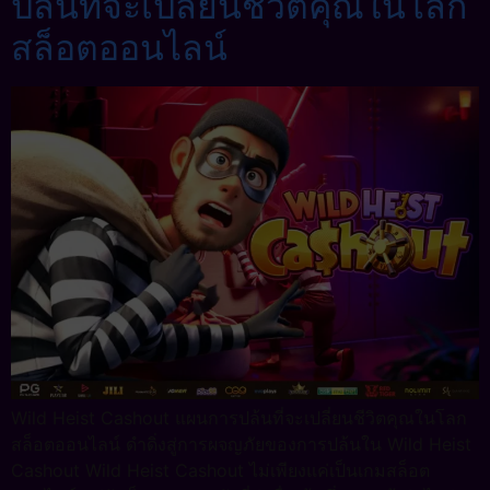
ปล้นที่จะเปลี่ยนชีวิตคุณในโลก
สล็อตออนไลน์
Wild Heist Cashout แผนการปล้นที่จะเปลี่ยนชีวิตคุณในโลก
สล็อตออนไลน์ ดำดิ่งสู่การผจญภัยของการปล้นใน Wild Heist
Cashout Wild Heist Cashout ไม่เพียงแค่เป็นเกมสล็อต