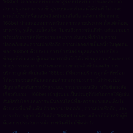
168bet ได้ออกแบบระบบเข้าสู่ระบบให้เรียบง่ายและสะดวก
สบาย ผู้เล่นสามารถเข้าสู่ระบบและเริ่มเล่นได้ทันที ไม่ว่าจะ
ผ่านเว็บไซต์หรือแอปพลิเคชั่นบนมือถือ คลังเกมที่มากมาย
168bet นำเสนอเกมการพนันหลากหลายประเภท ตั้งแต่สล็อต,
บาคาร่า, รูเล็ต, แบล็คแจ็ค, ไปจนถึงการพนันกีฬา แต่ละเกมมา
พร้อมกับกราฟิกที่สวยงามและการเล่นเกมที่เร้าใจ ความ
ปลอดภัยและความน่าเชื่อถือ ความปลอดภัยเป็นหนึ่งในจุดเด่น
ของ 168bet ด้วยระบบการเข้ารหัสข้อมูลและการปกป้อง
ข้อมูลที่เข้มงวด ผู้เล่นสามารถมั่นใจได้ว่าข้อมูลส่วนตัวและการ
ทำธุรกรรมทางการเงินของพวกเขาเป็นสิ่งที่ปลอดภัย การ
บริการลูกค้าที่เป็นเลิศ 168bet มีทีมงานบริการลูกค้าที่พร้อม
ให้ความช่วยเหลือและตอบคำถามทุกประการ ไม่ว่าจะเป็น
ปัญหาเกี่ยวกับการเข้าสู่ระบบ, การฝากถอนเงิน, หรือข้อสงสัย
เกี่ยวกับเกม 168bet เข้าสู่ระบบเป็นประตูที่เปิดโอกาสให้ผู้เล่น
สัมผัสกับโลกแห่งการพนันออนไลน์ที่สะดวกสบายและเต็มไป
ด้วยเกมที่น่าตื่นเต้น ด้วยความปลอดภัย, ความน่าเชื่อถือ, และ
การบริการลูกค้าที่เป็นเลิศ 168bet เป็นทางเลือกที่ดีสำหรับผู้ที่
ต้องการประสบการณ์การพนันที่ไม่มีขีดจำกัด