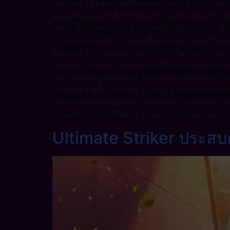
ออนไลน์ ได้กลายเป็นที่นิยมอย่างมาก ด้วยความส
พร้อมทั้งแนะนำวิธีการเลือกเว็บไซต์ที่น่าเชื่อถื
หลาย ตั้งแต่คลาสสิกไปจนถึงสล็อตวิดีโอที่มีกราฟ
เว็บไซต์สล็อตที่ดี ความน่าเชื่อถือและการออกใบอนุ
ยุติธรรม ความปลอดภัยและความเป็นส่วนตัว: ควรม
เกมและซอฟต์แวร์: หาเว็บไซต์ที่มีเกมที่หลากหลาย
และโปรโมชั่นที่น่าสนใจ ซึ่งสามารถเพิ่มโอกาสใน
ทสด อีเมล หรือโทรศัพท์ เป็นสัญญาณของเว็บไซต์ท
และกำหนดงบประมาณการเล่น เพื่อป้องกันปัญหาท
การเลือกเว็บไซต์ที่เหมาะสมและการเล่นอย่างมีคว
Ultimate Striker ประส