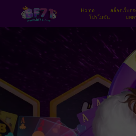
Home
สล็อตเว็บตร
โปรโมชั่น
บทค