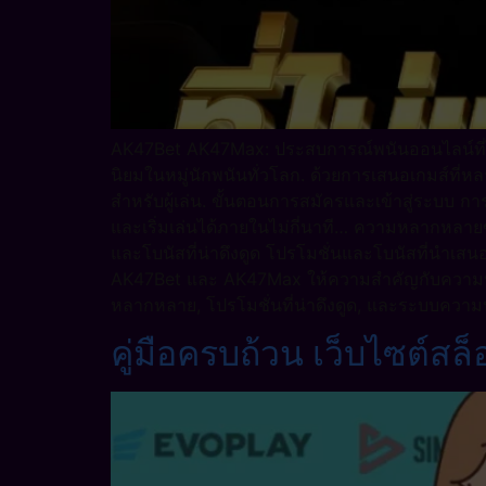
AK47Bet AK47Max: ประสบการณ์พนันออนไลน์ที่
นิยมในหมู่นักพนันทั่วโลก. ด้วยการเสนอเกมส์ที่หลาก
สำหรับผู้เล่น. ขั้นตอนการสมัครและเข้าสู่ระบบ ก
และเริ่มเล่นได้ภายในไม่กี่นาที… ความหลากหลา
และโบนัสที่น่าดึงดูด โปรโมชั่นและโบนัสที่นำเ
AK47Bet และ AK47Max ให้ความสำคัญกับความปล
หลากหลาย, โปรโมชั่นที่น่าดึงดูด, และระบบความปลอด
คู่มือครบถ้วน เว็บไซต์ส