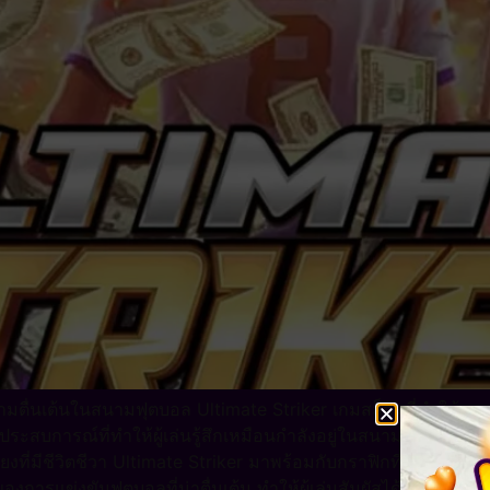
มตื่นเต้นในสนามฟุตบอล Ultimate Striker เกมสล็อตที่ทำให้คุณ
ระสบการณ์ที่ทำให้ผู้เล่นรู้สึกเหมือนกำลังอยู่ในสนามแข่งจริง 
ที่มีชีวิตชีวา Ultimate Striker มาพร้อมกับกราฟิกที่น่าทึ่งและเ
แข่งขันฟุตบอลที่น่าตื่นเต้น ทำให้ผู้เล่นสัมผัสได้ถึงความตื่นเ