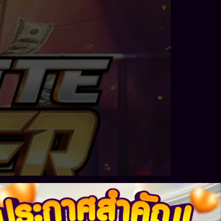
เป็นสตาร์ในสนาม Ultimate Striker เป็นเกมสล็อต
มันเป็นการผสมผสานที่ลงตัวระหว่างการเดิมพันและ
สียงประกอบที่มีชีวิตชีวา ทุกสัญลักษณ์และการ
ต้นของเกม คุณสมบัติเกมที่เติมเต็มความตื่นเต้น