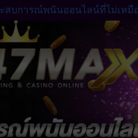
สบการณ์พนันออนไลน์ที่ไม่เหมื