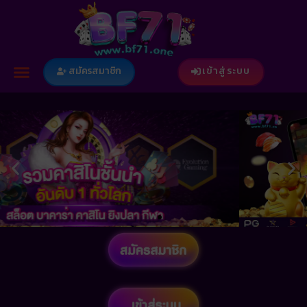
สมัครสมาชิก
เข้าสู่ระบบ