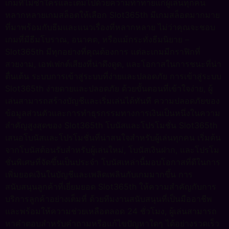
เกมที่ไม่ซ้ำใครและเต็มไปด้วยความท้าทายแก่ผู้เล่นทุกคน
หลากหลายเกมสล็อตให้เลือก Slot365th มีเกมสล็อตมากมาย
ที่มาพร้อมกับธีมและแนวเรื่องที่หลากหลาย ไม่ว่าคุณจะชอบ
เกมที่มีธีมโบราณ, อนาคต, หรือแม้กระทั่งธีมนิยาย –
Slot365th มีทุกอย่างที่คุณต้องการ แต่ละเกมมีกราฟิกที่
สวยงาม, เอฟเฟกต์เสียงที่น่าดึงดูด, และโอกาสในการชนะที่น่า
ตื่นเต้น ระบบการเข้าสู่ระบบที่ง่ายและปลอดภัย การเข้าสู่ระบบ
Slot365th ง่ายดายและปลอดภัย ด้วยขั้นตอนที่เข้าใจง่าย, ผู้
เล่นสามารถสร้างบัญชีและเริ่มเล่นได้ทันที ความปลอดภัยของ
ข้อมูลส่วนตัวและการทำธุรกรรมทางการเงินเป็นหนึ่งในความ
สำคัญสูงสุดของ Slot365th โบนัสและโปรโมชั่น Slot365th
เสนอโบนัสและโปรโมชั่นที่น่าสนใจสำหรับผู้เล่นทุกคน เริ่มต้น
จากโบนัสต้อนรับสำหรับผู้เล่นใหม่, โบนัสเงินฝาก, และโปรโม
ชั่นพิเศษที่จัดขึ้นเป็นประจำ โบนัสเหล่านี้มอบโอกาสที่ดีในการ
เพิ่มยอดเงินในบัญชีและเพลิดเพลินกับเกมมากขึ้น การ
สนับสนุนลูกค้าที่เยี่ยมยอด Slot365th ให้ความสำคัญกับการ
บริการลูกค้าอย่างเต็มที่ ด้วยทีมงานสนับสนุนที่เป็นมืออาชีพ
และพร้อมให้ความช่วยเหลือตลอด 24 ชั่วโมง, ผู้เล่นสามารถ
หาคำตอบสำหรับคำถามหรือแก้ไขปัญหาใดๆ ได้อย่างรวดเร็ว