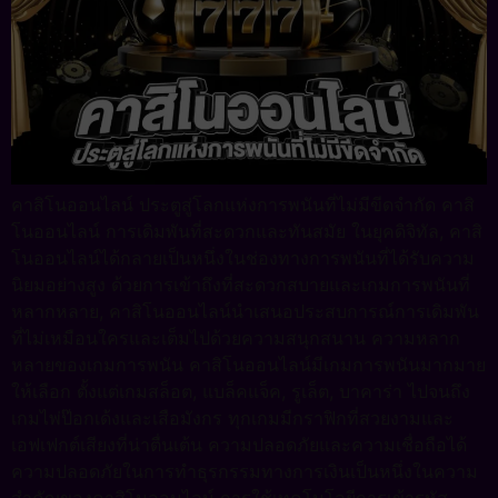
คาสิโนออนไลน์ ประตูสู่โลกแห่งการพนันที่ไม่มีขีดจำกัด คาสิ
โนออนไลน์ การเดิมพันที่สะดวกและทันสมัย ในยุคดิจิทัล, คาสิ
โนออนไลน์ได้กลายเป็นหนึ่งในช่องทางการพนันที่ได้รับความ
นิยมอย่างสูง ด้วยการเข้าถึงที่สะดวกสบายและเกมการพนันที่
หลากหลาย, คาสิโนออนไลน์นำเสนอประสบการณ์การเดิมพัน
ที่ไม่เหมือนใครและเต็มไปด้วยความสนุกสนาน ความหลาก
หลายของเกมการพนัน คาสิโนออนไลน์มีเกมการพนันมากมาย
ให้เลือก ตั้งแต่เกมสล็อต, แบล็คแจ็ค, รูเล็ต, บาคาร่า ไปจนถึง
เกมไพ่ป๊อกเด้งและเสือมังกร ทุกเกมมีกราฟิกที่สวยงามและ
เอฟเฟกต์เสียงที่น่าตื่นเต้น ความปลอดภัยและความเชื่อถือได้
ความปลอดภัยในการทำธุรกรรมทางการเงินเป็นหนึ่งในความ