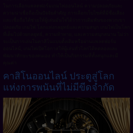
ในการเลือกแพลตฟอร์มเกมไพ่ออนไลน์ ความปลอดภัยและ
ความน่าเชื่อถือเป็นปัจจัยสำคัญ การเลือกเว็บไซต์ที่มีชื่อเสียง
และเชื่อถือได้ช่วยให้ผู้เล่นมั่นใจได้ว่าการเดิมพันของพวกเขา
ปลอดภัย เกมไพ่ โลกแห่งกลยุทธ์และความสนุก เกมไพ่เป็นโลก
ที่เต็มไปด้วยกลยุทธ์, ความท้าทาย, และความสนุกสนาน ไม่ว่า
จะเป็นการเล่นในคาสิโนแบบดั้งเดิมหรือผ่านแพลตฟอร์ม
ออนไลน์, เกมไพ่เปิดโอกาสให้ผู้เล่นทั่วโลกได้ทดลองและ
พัฒนาทักษะของตนเอง ทำให้เป็นกิจกรรมที่ทั้งสนุกและมี
คุณค่า
คาสิโนออนไลน์ ประตูสู่โลก
แห่งการพนันที่ไม่มีขีดจำกัด