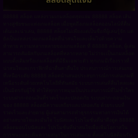
88888 สล็อต แหล่งรวมเกมสล็อตสุดแจ่ม 88888 สล็อต เส้น
ทางสู่ชัยชนะแห่งเกมสล็อต เมื่อพูดถึงเกมสล็อตออนไลน์ที่ตื่น
เต้นและน่าเล่น, 88888 สล็อตไม่เพียงแต่เป็นชื่อที่ผู้เล่นรู้จัก แต่
ยังเป็นแหล่งรวมเกมสล็อตที่น่าสนใจและเต็มไปด้วยความ
ท้าทาย ความหลากหลายของเกมสล็อต ที่ 88888 สล็อต, ผู้เล่น
สามารถสัมผัสกับเกมสล็อตที่หลากหลาย ไม่ว่าจะเป็นเกมสล็อต
แบบดั้งเดิมหรือเกมสล็อตที่มีธีมเฉพาะตัว ทุกเกมมีเรื่องราวที่
น่าสนใจและกราฟิกที่น่าตื่นตาตื่นใจ ประสบการณ์การเล่นเกม
ที่เหนือระดับ 88888 สล็อตนำเสนอประสบการณ์การเล่นเกมที่
เหนือระดับด้วยเทคโนโลยีที่ทันสมัย ระบบการเล่นที่ลื่นไหลและ
เป็นมิตรกับผู้ใช้ ทำให้ทุกการหมุนเป็นประสบการณ์ที่ไม่ซ้ำใคร
ระบบฝาก-ถอนเงินที่รวดเร็วและปลอดภัย ระบบฝาก-ถอนเงิน
ของ 88888 สล็อตมีความเสถียรและปลอดภัย ด้วยระบบที่
รวดเร็วและง่ายดาย ผู้เล่นสามารถทำธุรกรรมทางการเงินได้
อย่างสบายใจและมั่นใจ โบนัสและโปรโมชั่นที่น่าดึงดูด 88888
สล็อตมอบโบนัสและ โปรโมชั่นที่น่าสนใจเพื่อเพิ่มโอกาสใน
การชนะและเพิ่มความสนุกในการเล่นเกม ตั้งแต่โบนัสต้อนรับ