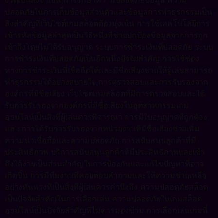
ปลอดภัยในการเก็บข้อมูลส่วนตัวและข้อมูลการทำธุรกรรมเป็น
สิ่งสำคัญที่เว็บไซต์เกมสล็อตต้องมุ่งเน้น การใช้เทคโนโลยีการ
เข้ารหัสข้อมูลล่าสุดเป็นวิธีหนึ่งที่ช่วยปกป้องข้อมูลจากการถูก
เข้าถึงโดยไม่ได้รับอนุญาต ระบบการชำระเงินที่ปลอดภัย ระบบ
การชำระเงินที่ปลอดภัยเป็นอีกหนึ่งปัจจัยสำคัญ การใช้ช่อง
ทางการชำระเงินที่เชื่อถือได้และมีชื่อเสียงช่วยให้ผู้เล่นสามารถ
ทำธุรกรรมได้อย่างสบายใจ การตรวจสอบและการรับรองจาก
องค์กรที่มีชื่อเสียง เว็บไซต์เกมสล็อตที่มีการตรวจสอบและได้
รับการรับรองจากองค์กรที่มีชื่อเสียงในอุตสาหกรรมเกม
ออนไลน์เป็นสิ่งที่ผู้เล่นควรพิจารณา การมีใบอนุญาตที่ถูกต้อง
แล ะการได้รับการรับรองจากหน่วยงานที่มีชื่อเสียงช่วยเพิ่ม
ความน่าเชื่อถือและความปลอดภัย การสนับสนุนลูกค้าที่มี
ประสิทธิภาพ บริการสนับสนุนลูกค้าที่มีประสิทธิภาพและเข้า
ถึงได้ง่ายเป็นส่วนสำคัญในการป้องกันและแก้ไขปัญหาที่อาจ
เกิดขึ้น การมีทีมงานที่คอยตอบคำถามและให้ความช่วยเหลือ
อย่างทันท่วงทีเป็นสิ่งที่ผู้เล่นควรคำนึงถึง ความปลอดภัยสล็อต
เป็นปัจจัยสำคัญในการเลือกเล่น ความปลอดภัยในเกมสล็อต
ออนไลน์เป็นปัจจัยสำคัญที่ไม่ควรมองข้าม การเลือกเล่นเกมที่