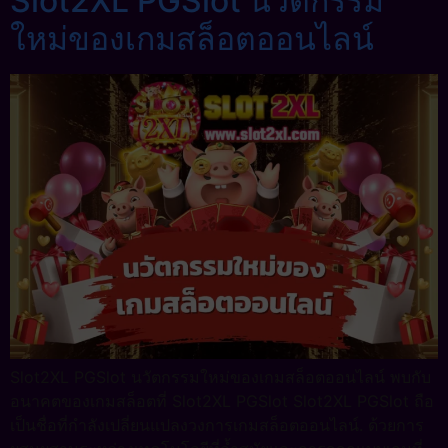
Slot2XL PGSlot นวัตกรรม
ใหม่ของเกมสล็อตออนไลน์
Slot2XL PGSlot นวัตกรรมใหม่ของเกมสล็อตออนไลน์ พบกับ
อนาคตของเกมสล็อตที่ Slot2XL PGSlot Slot2XL PGSlot ถือ
เป็นชื่อที่กำลังเปลี่ยนแปลงวงการเกมสล็อตออนไลน์. ด้วยการ