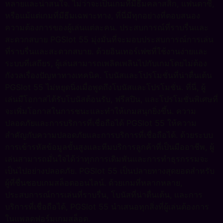
หลายและน่าสนใจ. ไม่ว่าจะเป็นเกมที่มีธีมคลาสสิก, แฟนตาซี,
หรือแม้แต่เกมที่มีธีมเฉพาะทาง, ที่นี่มีทุกอย่างที่ตอบสนอง
ความต้องการของผู้เล่นแต่ละคน. ประสบการณ์ที่ราบรื่นและ
สะดวกสบาย PGSlot 55 มุ่งมั่นที่จะมอบประสบการณ์การเล่น
ที่ราบรื่นและสะดวกสบาย. ด้วยอินเทอร์เฟซที่ใช้งานง่ายและ
ระบบที่เสถียร, ผู้เล่นสามารถเพลิดเพลินไปกับเกมโดยไม่ต้อง
กังวลเรื่องปัญหาทางเทคนิค. โบนัสและโปรโมชั่นที่น่าตื่นเต้น
PGSlot 55 ไม่หยุดนิ่งเมื่อพูดถึงโบนัสและโปรโมชั่น. ที่นี่, ผู้
เล่นมีโอกาสได้รับโบนัสต้อนรับ, ฟรีสปิน, และโปรโมชั่นพิเศษที่
จะเพิ่มโอกาสในการชนะและทำให้เกมสนุกยิ่งขึ้น. ความ
ปลอดภัยและการบริการที่เชื่อถือได้ PGSlot 55 ให้ความ
สำคัญกับความปลอดภัยและการบริการที่เชื่อถือได้. ด้วยระบบ
การเข้ารหัสข้อมูลขั้นสูงและทีมบริการลูกค้าที่เป็นมืออาชีพ, ผู้
เล่นสามารถมั่นใจได้ว่าทุกการเดิมพันและการทำธุรกรรมจะ
เป็นไปอย่างปลอดภัย. PGSlot 55 เป็นปลายทางสุดยอดสำหรับ
ผู้ที่ชื่นชอบเกมสล็อตออนไลน์. ด้วยเกมที่หลากหลาย,
ประสบการณ์การเล่นที่ราบรื่น, โบนัสที่น่าตื่นเต้น, และการ
บริการที่เชื่อถือได้, PGSlot 55 นำเสนอทุกสิ่งที่ผู้เล่นต้องการ
ในแพลตฟอร์มเกมสล็อต.