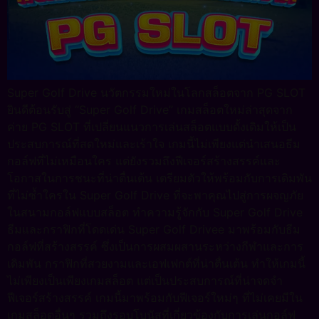
Super Golf Drive นวัตกรรมใหม่ในโลกสล็อตจาก PG SLOT
ยินดีต้อนรับสู่ “Super Golf Drive” เกมสล็อตใหม่ล่าสุดจาก
ค่าย PG SLOT ที่เปลี่ยนแนวการเล่นสล็อตแบบดั้งเดิมให้เป็น
ประสบการณ์ที่สดใหม่และเร้าใจ เกมนี้ไม่เพียงแต่นำเสนอธีม
กอล์ฟที่ไม่เหมือนใคร แต่ยังรวมถึงฟีเจอร์สร้างสรรค์และ
โอกาสในการชนะที่น่าตื่นเต้น เตรียมตัวให้พร้อมกับการเดิมพัน
ที่ไม่ซ้ำใครใน Super Golf Drive ที่จะพาคุณไปสู่การผจญภัย
ในสนามกอล์ฟแบบสล็อต ทำความรู้จักกับ Super Golf Drive
ธีมและกราฟิกที่โดดเด่น Super Golf Drivee มาพร้อมกับธีม
กอล์ฟที่สร้างสรรค์ ซึ่งเป็นการผสมผสานระหว่างกีฬาและการ
เดิมพัน กราฟิกที่สวยงามและเอฟเฟกต์ที่น่าตื่นเต้น ทำให้เกมนี้
ไม่เพียงเป็นเพียงเกมสล็อต แต่เป็นประสบการณ์ที่น่าจดจำ
ฟีเจอร์สร้างสรรค์ เกมนี้มาพร้อมกับฟีเจอร์ใหม่ๆ ที่ไม่เคยมีใน
เกมสล็อตอื่นๆ รวมถึงรอบโบนัสที่เกี่ยวข้องกับการเล่นกอล์ฟ