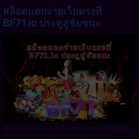
สล็อตแตกง่ายเว็บตรงที่
BF71.io ประตูสู่ชัยชนะ
สล็อตแตกง่ายเว็บตรงที่ BF71.io ประตูสู่ชัยชนะ ยินดีต้อนรับสู่
BF71.io แหล่งรวม “สล็อตแตกง่ายเว็บตรง” ที่เสนอ