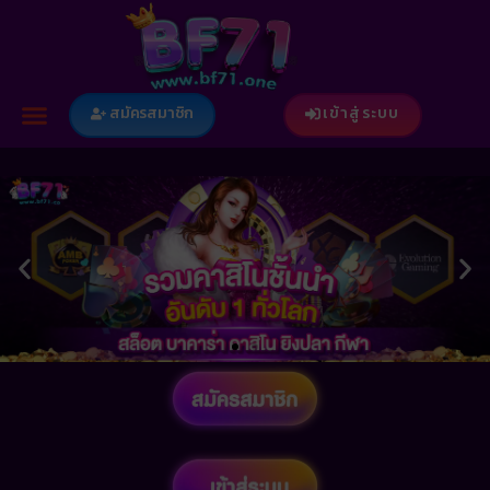
สมัครสมาชิก
เข้าสู่ระบบ