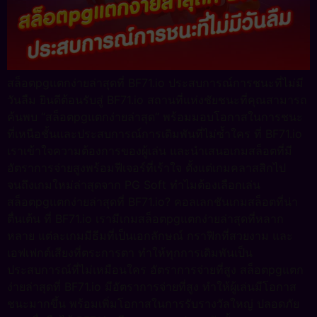
สล็อตpgแตกง่ายล่าสุดที่ BF71.io ประสบการณ์การชนะที่ไม่มี
วันลืม ยินดีต้อนรับสู่ BF71.io สถานที่แห่งชัยชนะที่คุณสามารถ
ค้นพบ “สล็อตpgแตกง่ายล่าสุด“ พร้อมมอบโอกาสในการชนะ
ที่เหนือชั้นและประสบการณ์การเดิมพันที่ไม่ซ้ำใคร ที่ BF71.io
เราเข้าใจความต้องการของผู้เล่น และนำเสนอเกมสล็อตที่มี
อัตราการจ่ายสูงพร้อมฟีเจอร์ที่เร้าใจ ตั้งแต่เกมคลาสสิกไป
จนถึงเกมใหม่ล่าสุดจาก PG Soft ทำไมต้องเลือกเล่น
สล็อตpgแตกง่ายล่าสุดที่ BF71.io? คอลเลกชันเกมสล็อตที่น่า
ตื่นเต้น ที่ BF71.io เรามีเกมสล็อตpgแตกง่ายล่าสุดที่หลาก
หลาย แต่ละเกมมีธีมที่เป็นเอกลักษณ์ กราฟิกที่สวยงาม และ
เอฟเฟกต์เสียงที่ตระการตา ทำให้ทุกการเดิมพันเป็น
ประสบการณ์ที่ไม่เหมือนใคร อัตราการจ่ายที่สูง สล็อตpgแตก
ง่ายล่าสุดที่ BF71.io มีอัตราการจ่ายที่สูง ทำให้ผู้เล่นมีโอกาส
ชนะมากขึ้น พร้อมเพิ่มโอกาสในการรับรางวัลใหญ่ ปลอดภัย