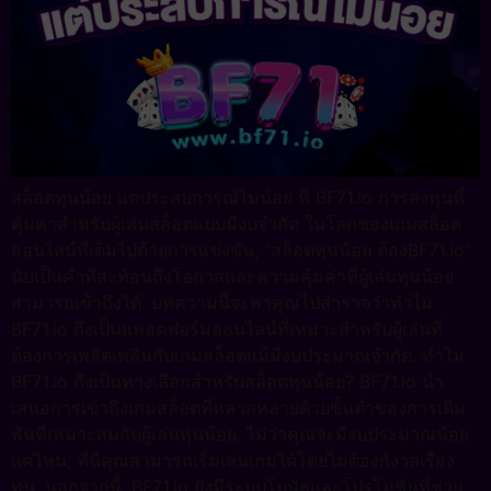
สล็อตทุนน้อย แต่ประสบการณ์ไม่น้อย ที่ BF71.io การลงทุนที่
คุ้มค่าสำหรับผู้เล่นสล็อตแบบมีงบจำกัด ในโลกของเกมสล็อต
ออนไลน์ที่เต็มไปด้วยการแข่งขัน, “สล็อตทุนน้อย ต้องBF71.io”
นับเป็นคำที่สะท้อนถึงโอกาสและความคุ้มค่าที่ผู้เล่นทุนน้อย
สามารถเข้าถึงได้. บทความนี้จะพาคุณไปสำรวจว่าทำไม
BF71.io ถึงเป็นแพลตฟอร์มออนไลน์ที่เหมาะสำหรับผู้เล่นที่
ต้องการเพลิดเพลินกับเกมสล็อตแม้มีงบประมาณจำกัด. ทำไม
BF71.io ถึงเป็นทางเลือกสำหรับสล็อตทุนน้อย? BF71.io นำ
เสนอการเข้าถึงเกมสล็อตที่หลากหลายด้วยขั้นต่ำของการเดิม
พันที่เหมาะสมกับผู้เล่นทุนน้อย. ไม่ว่าคุณจะมีงบประมาณน้อย
แค่ไหน, ที่นี่คุณสามารถเริ่มเล่นเกมได้โดยไม่ต้องกังวลเรื่อง
ทุน. นอกจากนี้, BF71.io ยังมีระบบโบนัสและโปรโมชั่นที่ช่วย