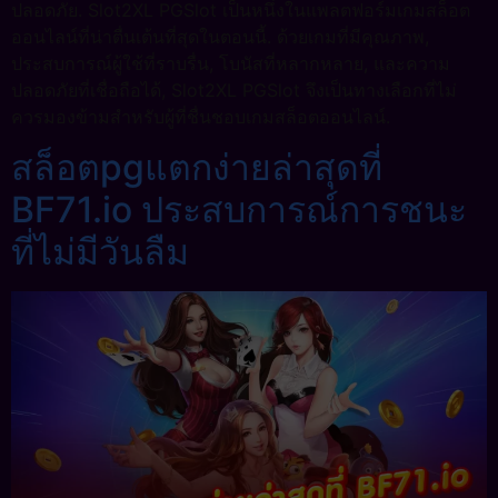
ปลอดภัย. Slot2XL PGSlot เป็นหนึ่งในแพลตฟอร์มเกมสล็อต
ออนไลน์ที่น่าตื่นเต้นที่สุดในตอนนี้. ด้วยเกมที่มีคุณภาพ,
ประสบการณ์ผู้ใช้ที่ราบรื่น, โบนัสที่หลากหลาย, และความ
ปลอดภัยที่เชื่อถือได้, Slot2XL PGSlot จึงเป็นทางเลือกที่ไม่
ควรมองข้ามสำหรับผู้ที่ชื่นชอบเกมสล็อตออนไลน์.
สล็อตpgแตกง่ายล่าสุดที่
BF71.io ประสบการณ์การชนะ
ที่ไม่มีวันลืม