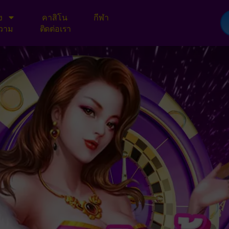
ง
คาสิโน
กีฬา
วาม
ติดต่อเรา