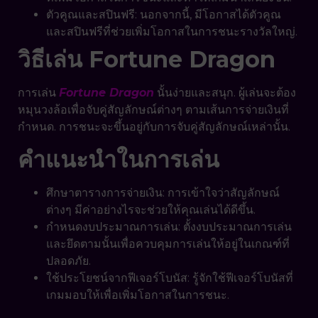
ตัวคูณและสปินฟรี: นอกจากนี้, มีโอกาสได้ตัวคูณ
และสปินฟรีที่ช่วยเพิ่มโอกาสในการชนะรางวัลใหญ่.
วิธีเล่น Fortune Dragon
การเล่น
Fortune Dragon
นั้นง่ายและสนุก. ผู้เล่นจะต้อง
หมุนวงล้อเพื่อจับคู่สัญลักษณ์ต่างๆ ตามเส้นการจ่ายเงินที่
กำหนด. การชนะจะขึ้นอยู่กับการจับคู่สัญลักษณ์เหล่านั้น.
คำแนะนำในการเล่น
ศึกษาตารางการจ่ายเงิน: การเข้าใจว่าสัญลักษณ์
ต่างๆ มีค่าอย่างไรจะช่วยให้คุณเล่นได้ดีขึ้น.
กำหนดงบประมาณการเล่น: ตั้งงบประมาณการเล่น
และยึดตามนั้นเพื่อควบคุมการเล่นให้อยู่ในเกณฑ์ที่
ปลอดภัย.
ใช้ประโยชน์จากฟีเจอร์โบนัส: รู้จักใช้ฟีเจอร์โบนัสที่
เกมมอบให้เพื่อเพิ่มโอกาสในการชนะ.