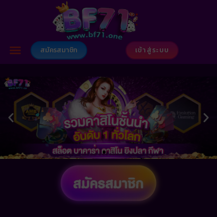
สมัครสมาชิก
เข้าสู่ระบบ