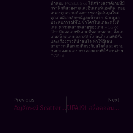
นำสมัย PGSlot Slot ได้สร้างสรรค์เกมที่มี
กราฟิกที่สวยงามและอินเทอร์แอคทีฟ, ตอบ
สนองทุกความต้องการของผู้เล่นยุคใหม่
ทุกเกมมีเอกลักษณ์และท้าทาย, นำเสนอ
ประสบการณ์ที่ไม่ซ้ำใครในแต่ละครั้งที่
เล่น ความหลากหลายของเกม PGSlot
Slot มีคอลเลกชันเกมที่หลากหลาย, ตั้งแต่
เกมสล็อตแบบคลาสสิกไปจนถึงเกมที่มีธีม
และเรื่องราวที่น่าสนใจ ทำให้ผู้เล่น
สามารถเลือกเกมที่ตรงกับสไตล์และความ
ชอบของตนเอง การออกแบบที่ใช้งานง่าย
PGSlot
Previous
Next
สัญลักษณ์ Scatter กุญแจสู่โลกแห่งโบนัสและชัยชนะในเกมสล็อต
UFA191 สล็อตออนไลน์ ประสบการณ์การเดิมพันที่เหนือระดับ