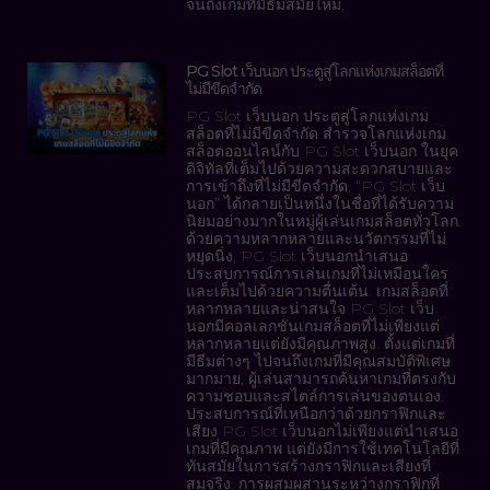
จนถึงเกมที่มีธีมสมัยใหม่,
PG Slot เว็บนอก ประตูสู่โลกแห่งเกมสล็อตที่
ไม่มีขีดจำกัด
PG Slot เว็บนอก ประตูสู่โลกแห่งเกม
สล็อตที่ไม่มีขีดจำกัด สำรวจโลกแห่งเกม
สล็อตออนไลน์กับ PG Slot เว็บนอก ในยุค
ดิจิทัลที่เต็มไปด้วยความสะดวกสบายและ
การเข้าถึงที่ไม่มีขีดจำกัด, “PG Slot เว็บ
นอก” ได้กลายเป็นหนึ่งในชื่อที่ได้รับความ
นิยมอย่างมากในหมู่ผู้เล่นเกมสล็อตทั่วโลก.
ด้วยความหลากหลายและนวัตกรรมที่ไม่
หยุดนิ่ง, PG Slot เว็บนอกนำเสนอ
ประสบการณ์การเล่นเกมที่ไม่เหมือนใคร
และเต็มไปด้วยความตื่นเต้น. เกมสล็อตที่
หลากหลายและน่าสนใจ PG Slot เว็บ
นอกมีคอลเลกชันเกมสล็อตที่ไม่เพียงแต่
หลากหลายแต่ยังมีคุณภาพสูง. ตั้งแต่เกมที่
มีธีมต่างๆ ไปจนถึงเกมที่มีคุณสมบัติพิเศษ
มากมาย, ผู้เล่นสามารถค้นหาเกมที่ตรงกับ
ความชอบและสไตล์การเล่นของตนเอง.
ประสบการณ์ที่เหนือกว่าด้วยกราฟิกและ
เสียง PG Slot เว็บนอกไม่เพียงแต่นำเสนอ
เกมที่มีคุณภาพ แต่ยังมีการใช้เทคโนโลยีที่
ทันสมัยในการสร้างกราฟิกและเสียงที่
สมจริง. การผสมผสานระหว่างกราฟิกที่