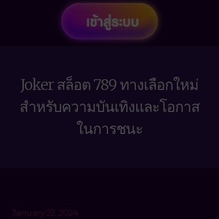
Joker สล็อต 789 ทางเลือกใหม่
สำหรับความบันเทิงและโอกาส
ในการชนะ
January 22, 2024