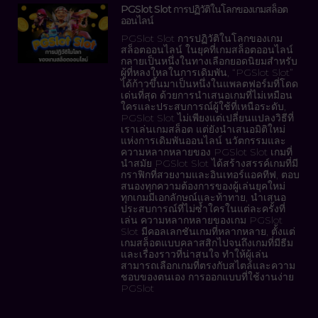
PGSlot Slot การปฏิวัติในโลกของเกมสล็อต
ออนไลน์
PGSlot Slot การปฏิวัติในโลกของเกม
สล็อตออนไลน์ ในยุคที่เกมสล็อตออนไลน์
กลายเป็นหนึ่งในทางเลือกยอดนิยมสำหรับ
ผู้ที่หลงใหลในการเดิมพัน, “PGSlot Slot”
ได้ก้าวขึ้นมาเป็นหนึ่งในแพลตฟอร์มที่โดด
เด่นที่สุด ด้วยการนำเสนอเกมที่ไม่เหมือน
ใครและประสบการณ์ผู้ใช้ที่เหนือระดับ,
PGSlot Slot ไม่เพียงแต่เปลี่ยนแปลงวิธีที่
เราเล่นเกมสล็อต แต่ยังนำเสนอมิติใหม่
แห่งการเดิมพันออนไลน์ นวัตกรรมและ
ความหลากหลายของ PGSlot Slot เกมที่
นำสมัย PGSlot Slot ได้สร้างสรรค์เกมที่มี
กราฟิกที่สวยงามและอินเทอร์แอคทีฟ, ตอบ
สนองทุกความต้องการของผู้เล่นยุคใหม่
ทุกเกมมีเอกลักษณ์และท้าทาย, นำเสนอ
ประสบการณ์ที่ไม่ซ้ำใครในแต่ละครั้งที่
เล่น ความหลากหลายของเกม PGSlot
Slot มีคอลเลกชันเกมที่หลากหลาย, ตั้งแต่
เกมสล็อตแบบคลาสสิกไปจนถึงเกมที่มีธีม
และเรื่องราวที่น่าสนใจ ทำให้ผู้เล่น
สามารถเลือกเกมที่ตรงกับสไตล์และความ
ชอบของตนเอง การออกแบบที่ใช้งานง่าย
PGSlot