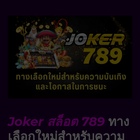
Joker สล็อต 789
ทาง
เลือกใหม่สำหรับความ