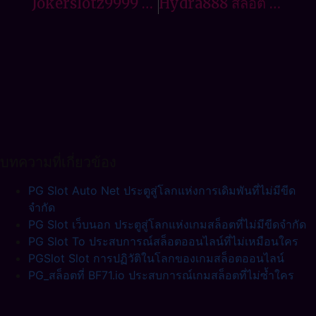
Jokerslotz9999 ประสบการณ์เล่นสล็อตออนไลน์ที่ไม่เหมือนใคร
Hydra888 สล็อต ประสบการณ์การเล่นเกมสล็อตที่ไม่ซ้ำใคร
บทความที่เกี่ยวข้อง
PG Slot Auto Net ประตูสู่โลกแห่งการเดิมพันที่ไม่มีขีด
จำกัด
PG Slot เว็บนอก ประตูสู่โลกแห่งเกมสล็อตที่ไม่มีขีดจำกัด
PG Slot To ประสบการณ์สล็อตออนไลน์ที่ไม่เหมือนใคร
PGSlot Slot การปฏิวัติในโลกของเกมสล็อตออนไลน์
PG_สล็อตที่ BF71.io ประสบการณ์เกมสล็อตที่ไม่ซ้ำใคร