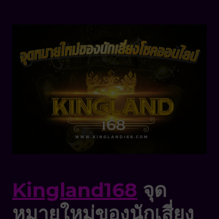
Kingland168
จุด
หมายใหม่ของนักเสี่ยง