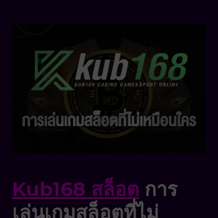
Kub168 สล็อต
การ
เล่นเกมสล็อตที่ไม่