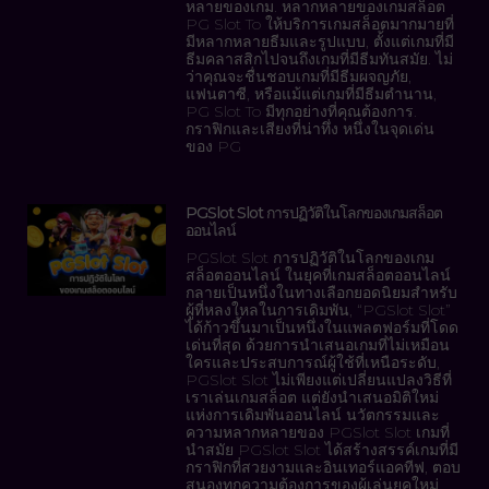
หลายของเกม. หลากหลายของเกมสล็อต
PG Slot To ให้บริการเกมสล็อตมากมายที่
มีหลากหลายธีมและรูปแบบ, ตั้งแต่เกมที่มี
ธีมคลาสสิกไปจนถึงเกมที่มีธีมทันสมัย. ไม่
ว่าคุณจะชื่นชอบเกมที่มีธีมผจญภัย,
แฟนตาซี, หรือแม้แต่เกมที่มีธีมตำนาน,
PG Slot To มีทุกอย่างที่คุณต้องการ.
กราฟิกและเสียงที่น่าทึ่ง หนึ่งในจุดเด่น
ของ PG
PGSlot Slot การปฏิวัติในโลกของเกมสล็อต
ออนไลน์
PGSlot Slot การปฏิวัติในโลกของเกม
สล็อตออนไลน์ ในยุคที่เกมสล็อตออนไลน์
กลายเป็นหนึ่งในทางเลือกยอดนิยมสำหรับ
ผู้ที่หลงใหลในการเดิมพัน, “PGSlot Slot”
ได้ก้าวขึ้นมาเป็นหนึ่งในแพลตฟอร์มที่โดด
เด่นที่สุด ด้วยการนำเสนอเกมที่ไม่เหมือน
ใครและประสบการณ์ผู้ใช้ที่เหนือระดับ,
PGSlot Slot ไม่เพียงแต่เปลี่ยนแปลงวิธีที่
เราเล่นเกมสล็อต แต่ยังนำเสนอมิติใหม่
แห่งการเดิมพันออนไลน์ นวัตกรรมและ
ความหลากหลายของ PGSlot Slot เกมที่
นำสมัย PGSlot Slot ได้สร้างสรรค์เกมที่มี
กราฟิกที่สวยงามและอินเทอร์แอคทีฟ, ตอบ
สนองทุกความต้องการของผู้เล่นยุคใหม่