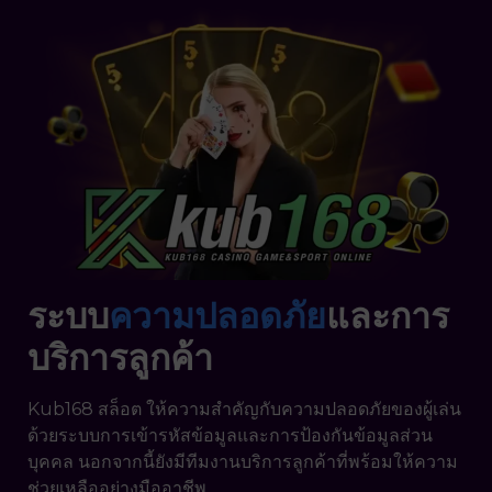
ระบบ
ความปลอดภัย
และการ
บริการลูกค้า
Kub168 สล็อต ให้ความสำคัญกับความปลอดภัยของผู้เล่น
ด้วยระบบการเข้ารหัสข้อมูลและการป้องกันข้อมูลส่วน
บุคคล นอกจากนี้ยังมีทีมงานบริการลูกค้าที่พร้อมให้ความ
ช่วยเหลืออย่างมืออาชีพ