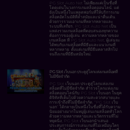
PG Slot Auto Net ไม่เพียงแค่เป็นชื่อที่
โดดเด่นในวงการเกมสล็อตออนไลน์, แต่
ยังเป็นหนึ่งในแพลตฟอร์มที่ให้บริการเกม
สล็อตอัตโนมัติที่ล้ำสมัยและน่าตื่นเต้น.
ด้วยการรวมเอาเกมที่หลากหลายและ
ระบบที่เสถียร, PG Slot Auto Net เป็น
แหล่งรวมเกมสล็อตที่ตอบสนองทุกความ
ต้องการของผู้เล่น. ความหลากหลายของ
เกมสล็อต ที่ PG Slot Auto Net, ผู้เล่นจะ
ได้พบกับเกมสล็อตที่มีธีมและแนวเกมที่
หลากหลาย. ตั้งแต่เกมที่มีธีมคลาสสิกไป
จนถึงเกมที่มีธีมสมัยใหม่,
PG Slot เว็บนอก ประตูสู่โลกแห่งเกมสล็อตที่
ไม่มีขีดจำกัด
PG Slot เว็บนอก ประตูสู่โลกแห่งเกม
สล็อตที่ไม่มีขีดจำกัด สำรวจโลกแห่งเกม
สล็อตออนไลน์กับ PG Slot เว็บนอก ในยุค
ดิจิทัลที่เต็มไปด้วยความสะดวกสบายและ
การเข้าถึงที่ไม่มีขีดจำกัด, “PG Slot เว็บ
นอก” ได้กลายเป็นหนึ่งในชื่อที่ได้รับความ
นิยมอย่างมากในหมู่ผู้เล่นเกมสล็อตทั่วโลก.
ด้วยความหลากหลายและนวัตกรรมที่ไม่
หยุดนิ่ง, PG Slot เว็บนอกนำเสนอ
ประสบการณ์การเล่นเกมที่ไม่เหมือนใคร