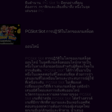
ธีมตำนาน, PG Slot To มีทุกอย่างที่คุณ
ต้องการ. กราฟิกและเสียงที่น่าทึ่ง หนึ่งในจุด
เด่นของ PG
PGSlot Slot การปฏิวัติในโลกของเกมสล็อต
ออนไลน์
PGSlot Slot การปฏิวัติในโลกของเกมสล็อต
ออนไลน์ ในยุคที่เกมสล็อตออนไลน์กลายเป็น
หนึ่งในทางเลือกยอดนิยมสำหรับผู้ที่หลงใหลใน
การเดิมพัน, “PGSlot Slot” ได้ก้าวขึ้นมาเป็น
หนึ่งในแพลตฟอร์มที่โดดเด่นที่สุด ด้วยการนำ
เสนอเกมที่ไม่เหมือนใครและประสบการณ์ผู้ใช้
ที่เหนือระดับ, PGSlot Slot ไม่เพียงแต่
เปลี่ยนแปลงวิธีที่เราเล่นเกมสล็อต แต่ยังนำ
เสนอมิติใหม่แห่งการเดิมพันออนไลน์
นวัตกรรมและความหลากหลายของ PGSlot
Slot เกมที่นำสมัย PGSlot Slot ได้สร้างสรรค์
เกมที่มีกราฟิกที่สวยงามและอินเทอร์แอคทีฟ,
ตอบสนองทุกความต้องการของผู้เล่นยุคใหม่
ทุกเกมมีเอกลักษณ์และท้าทาย, นำเสนอ