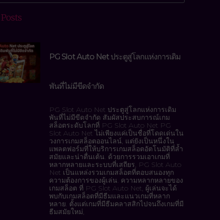
Posts
PG Slot Auto Net ประตูสู่โลกแห่งการเดิม
พันที่ไม่มีขีดจำกัด
PG Slot Auto Net ประตูสู่โลกแห่งการเดิม
พันที่ไม่มีขีดจำกัด สัมผัสประสบการณ์เกม
สล็อตระดับโลกที่ PG Slot Auto Net PG
Slot Auto Net ไม่เพียงแค่เป็นชื่อที่โดดเด่นใน
วงการเกมสล็อตออนไลน์, แต่ยังเป็นหนึ่งใน
แพลตฟอร์มที่ให้บริการเกมสล็อตอัตโนมัติที่ล้ำ
สมัยและน่าตื่นเต้น. ด้วยการรวมเอาเกมที่
หลากหลายและระบบที่เสถียร, PG Slot Auto
Net เป็นแหล่งรวมเกมสล็อตที่ตอบสนองทุก
ความต้องการของผู้เล่น. ความหลากหลายของ
เกมสล็อต ที่ PG Slot Auto Net, ผู้เล่นจะได้
พบกับเกมสล็อตที่มีธีมและแนวเกมที่หลาก
หลาย. ตั้งแต่เกมที่มีธีมคลาสสิกไปจนถึงเกมที่มี
ธีมสมัยใหม่,