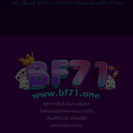
PG_สล็อตที่ BF71.io ประสบการณ์เกมสล็อตที่ไม่ซ้ำใคร
BF71 การันตี เว็บตรงอันดับ1
ไม่ผ่านเอเย่นต์ ฝาก-ถอน รวดเร็ว
เว็บแท้ที่จริงใจ พร้อมใส่ใจ
บริการตลอด 24 ชม.