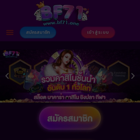
สมัครสมาชิก
เข้าสู่ระบบ