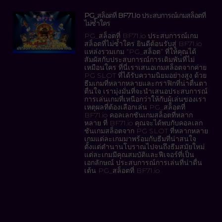
PG_สล็อตที่ BF71.io ประสบการณ์เกมสล็อตที่
ไม่ซ้ำใคร
PG_สล็อตที่ BF71.io ประสบการณ์เกม
สล็อตที่ไม่ซ้ำใคร ยินดีต้อนรับสู่ BF71.io
แหล่งรวมเกม “PG_สล็อต” ที่ให้คุณได้
สัมผัสกับประสบการณ์การเดิมพันที่ไม่
เหมือนใคร ที่นี่เราเสนอเกมสล็อตจากค่าย
PG SLOT ที่ได้รับความนิยมอย่างสูง ด้วย
ธีมเกมที่หลากหลายและกราฟิกที่น่าตื่นตา
ตื่นใจ เรามุ่งมั่นที่จะนำเสนอประสบการณ์
การเล่นเกมที่เหนือกว่าให้กับผู้เล่นของเรา
เหตุผลที่ต้องเลือกเล่น PG_สล็อตที่
BF71.io คอลเลกชันเกมสล็อตที่หลาก
หลาย ที่ BF71.io คุณจะได้พบกับคอลเลก
ชันเกมสล็อตจาก PG SLOT ที่หลากหลาย
เกมแต่ละเกมมาพร้อมกับธีมที่น่าสนใจ
ตั้งแต่ตำนานโบราณไปจนถึงธีมสมัยใหม่
แต่ละเกมมีคุณสมบัติและฟีเจอร์ที่เป็น
เอกลักษณ์ ประสบการณ์การเล่นที่น่าตื่น
เต้น PG_สล็อตที่ BF71.io