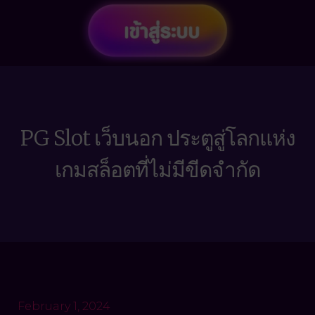
PG Slot เว็บนอก ประตูสู่โลกแห่ง
เกมสล็อตที่ไม่มีขีดจำกัด
February 1, 2024