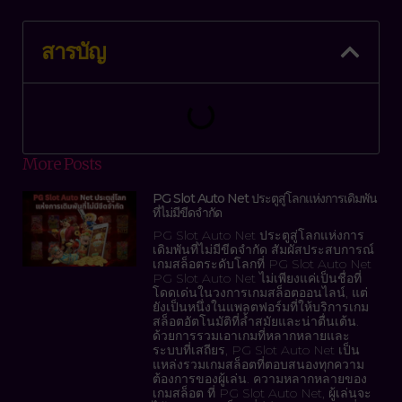
สารบัญ
More Posts
PG Slot Auto Net ประตูสู่โลกแห่งการเดิมพัน
ที่ไม่มีขีดจำกัด
PG Slot Auto Net ประตูสู่โลกแห่งการ
เดิมพันที่ไม่มีขีดจำกัด สัมผัสประสบการณ์
เกมสล็อตระดับโลกที่ PG Slot Auto Net
PG Slot Auto Net ไม่เพียงแค่เป็นชื่อที่
โดดเด่นในวงการเกมสล็อตออนไลน์, แต่
ยังเป็นหนึ่งในแพลตฟอร์มที่ให้บริการเกม
สล็อตอัตโนมัติที่ล้ำสมัยและน่าตื่นเต้น.
ด้วยการรวมเอาเกมที่หลากหลายและ
ระบบที่เสถียร, PG Slot Auto Net เป็น
แหล่งรวมเกมสล็อตที่ตอบสนองทุกความ
ต้องการของผู้เล่น. ความหลากหลายของ
เกมสล็อต ที่ PG Slot Auto Net, ผู้เล่นจะ