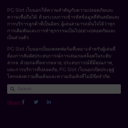
PG Slot เว็บนอกให้ความสำคัญกับความปลอดภัยและ
ความเชื่อถือได้. ด้วยระบบการเข้ารหัสข้อมูลที่ทันสมัยและ
การบริการลูกค้าที่เป็นมิตร, ผู้เล่นสามารถมั่นใจได้ว่าทุก
การเดิมพันและการทำธุรกรรมเป็นไปอย่างปลอดภัยและ
เป็นส่วนตัว.
PG Slot เว็บนอกเป็นแพลตฟอร์มที่เหมาะสำหรับผู้เล่นที่
ต้องการสัมผัสประสบการณ์การเล่นเกมสล็อตในระดับ
สากล. ด้วยเกมที่หลากหลาย, ประสบการณ์ที่มีคุณภาพ,
และการบริการที่ปลอดภัย, PG Slot เว็บนอกเปิดประตูสู่
โลกแห่งความตื่นเต้นและความบันเทิงที่ไม่มีขีดจำกัด.
Share: