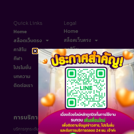
Quick Links
Legal
Home
Home
สล็อตเว็บตรง
สล็อตเว็บตรง
คาสิโน
คาสิโน
กีฬา
กีฬา
โปรโมชั่น
โปรโมชั่น
บทความ
บทความ
ติดต่อเรา
ติดต่อเรา
การบริการ & การชำระเงิน
บริการทุกระดับประทับใจ เล่นได้ทุกแพลต์ฟอร์ม
android
และ
ios