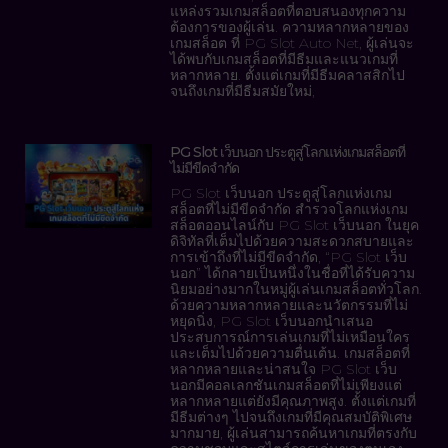
แหล่งรวมเกมสล็อตที่ตอบสนองทุกความ
ต้องการของผู้เล่น. ความหลากหลายของ
เกมสล็อต ที่ PG Slot Auto Net, ผู้เล่นจะ
ได้พบกับเกมสล็อตที่มีธีมและแนวเกมที่
หลากหลาย. ตั้งแต่เกมที่มีธีมคลาสสิกไป
จนถึงเกมที่มีธีมสมัยใหม่,
PG Slot เว็บนอก ประตูสู่โลกแห่งเกมสล็อตที่
ไม่มีขีดจำกัด
PG Slot เว็บนอก ประตูสู่โลกแห่งเกม
สล็อตที่ไม่มีขีดจำกัด สำรวจโลกแห่งเกม
สล็อตออนไลน์กับ PG Slot เว็บนอก ในยุค
ดิจิทัลที่เต็มไปด้วยความสะดวกสบายและ
การเข้าถึงที่ไม่มีขีดจำกัด, “PG Slot เว็บ
นอก” ได้กลายเป็นหนึ่งในชื่อที่ได้รับความ
นิยมอย่างมากในหมู่ผู้เล่นเกมสล็อตทั่วโลก.
ด้วยความหลากหลายและนวัตกรรมที่ไม่
หยุดนิ่ง, PG Slot เว็บนอกนำเสนอ
ประสบการณ์การเล่นเกมที่ไม่เหมือนใคร
และเต็มไปด้วยความตื่นเต้น. เกมสล็อตที่
หลากหลายและน่าสนใจ PG Slot เว็บ
นอกมีคอลเลกชันเกมสล็อตที่ไม่เพียงแต่
หลากหลายแต่ยังมีคุณภาพสูง. ตั้งแต่เกมที่
มีธีมต่างๆ ไปจนถึงเกมที่มีคุณสมบัติพิเศษ
มากมาย, ผู้เล่นสามารถค้นหาเกมที่ตรงกับ