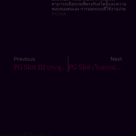
สามารถเลือกเกมที่ตรงกับสไตล์และความ
ชอบของตนเอง การออกแบบที่ใช้งานง่าย
PGSlot
Previous
Next
PG Slot 111 ประตูสู่โลกแห่งการเดิมพันที่ไม่มีที่สิ้นสุด
PG Slot เว็บตรงฝากวอเลท นวัตกรรมการเดิมพันที่เปลี่ยนเกม
บทความที่เกี่ยวข้อง