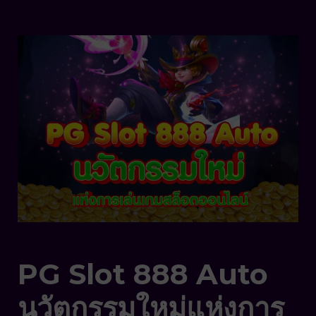
PG Slot 888 Auto
นวัตกรรมใหม่แห่งการ