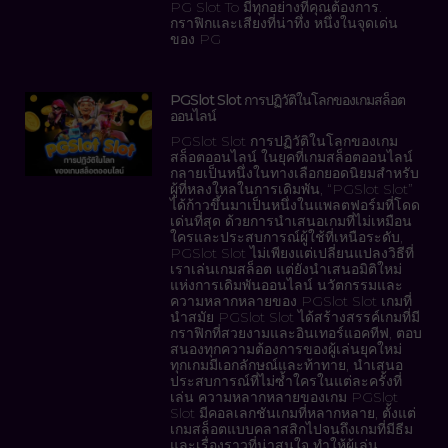
PG Slot To มีทุกอย่างที่คุณต้องการ.
กราฟิกและเสียงที่น่าทึ่ง หนึ่งในจุดเด่น
ของ PG
PGSlot Slot การปฏิวัติในโลกของเกมสล็อต
ออนไลน์
PGSlot Slot การปฏิวัติในโลกของเกม
สล็อตออนไลน์ ในยุคที่เกมสล็อตออนไลน์
กลายเป็นหนึ่งในทางเลือกยอดนิยมสำหรับ
ผู้ที่หลงใหลในการเดิมพัน, “PGSlot Slot”
ได้ก้าวขึ้นมาเป็นหนึ่งในแพลตฟอร์มที่โดด
เด่นที่สุด ด้วยการนำเสนอเกมที่ไม่เหมือน
ใครและประสบการณ์ผู้ใช้ที่เหนือระดับ,
PGSlot Slot ไม่เพียงแต่เปลี่ยนแปลงวิธีที่
เราเล่นเกมสล็อต แต่ยังนำเสนอมิติใหม่
แห่งการเดิมพันออนไลน์ นวัตกรรมและ
ความหลากหลายของ PGSlot Slot เกมที่
นำสมัย PGSlot Slot ได้สร้างสรรค์เกมที่มี
กราฟิกที่สวยงามและอินเทอร์แอคทีฟ, ตอบ
สนองทุกความต้องการของผู้เล่นยุคใหม่
ทุกเกมมีเอกลักษณ์และท้าทาย, นำเสนอ
ประสบการณ์ที่ไม่ซ้ำใครในแต่ละครั้งที่
เล่น ความหลากหลายของเกม PGSlot
Slot มีคอลเลกชันเกมที่หลากหลาย, ตั้งแต่
เกมสล็อตแบบคลาสสิกไปจนถึงเกมที่มีธีม
และเรื่องราวที่น่าสนใจ ทำให้ผู้เล่น