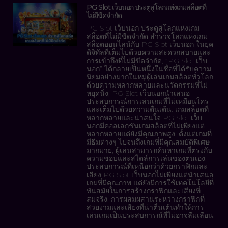
PG Slot เว็บนอก ประตูสู่โลกแห่งเกมสล็อตที่
ไม่มีขีดจำกัด
PG Slot เว็บนอก ประตูสู่โลกแห่งเกม
สล็อตที่ไม่มีขีดจำกัด สำรวจโลกแห่งเกม
สล็อตออนไลน์กับ PG Slot เว็บนอก ในยุค
ดิจิทัลที่เต็มไปด้วยความสะดวกสบายและ
การเข้าถึงที่ไม่มีขีดจำกัด, “PG Slot เว็บ
นอก” ได้กลายเป็นหนึ่งในชื่อที่ได้รับความ
นิยมอย่างมากในหมู่ผู้เล่นเกมสล็อตทั่วโลก.
ด้วยความหลากหลายและนวัตกรรมที่ไม่
หยุดนิ่ง, PG Slot เว็บนอกนำเสนอ
ประสบการณ์การเล่นเกมที่ไม่เหมือนใคร
และเต็มไปด้วยความตื่นเต้น. เกมสล็อตที่
หลากหลายและน่าสนใจ PG Slot เว็บ
นอกมีคอลเลกชันเกมสล็อตที่ไม่เพียงแต่
หลากหลายแต่ยังมีคุณภาพสูง. ตั้งแต่เกมที่
มีธีมต่างๆ ไปจนถึงเกมที่มีคุณสมบัติพิเศษ
มากมาย, ผู้เล่นสามารถค้นหาเกมที่ตรงกับ
ความชอบและสไตล์การเล่นของตนเอง.
ประสบการณ์ที่เหนือกว่าด้วยกราฟิกและ
เสียง PG Slot เว็บนอกไม่เพียงแต่นำเสนอ
เกมที่มีคุณภาพ แต่ยังมีการใช้เทคโนโลยีที่
ทันสมัยในการสร้างกราฟิกและเสียงที่
สมจริง. การผสมผสานระหว่างกราฟิกที่
สวยงามและเสียงที่น่าตื่นเต้นทำให้การ
เล่นเกมเป็นประสบการณ์ที่ไม่อาจลืมเลือน.