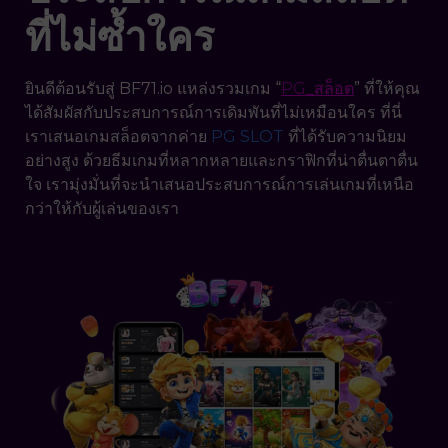
ที่ไม่ซ้ำใคร
ยินดีต้อนรับสู่ BF71.io แหล่งรวมเกม “
PG_สล็อต
” ที่ให้คุณ
ได้สัมผัสกับประสบการณ์การเดิมพันที่ไม่เหมือนใคร ที่นี่
เราเสนอเกมสล็อตจากค่าย
PG SLOT
ที่ได้รับความนิยม
อย่างสูง ด้วยธีมเกมที่หลากหลายและกราฟิกที่น่าตื่นตาตื่น
ใจ เรามุ่งมั่นที่จะนำเสนอประสบการณ์การเล่นเกมที่เหนือ
กว่าให้กับผู้เล่นของเรา