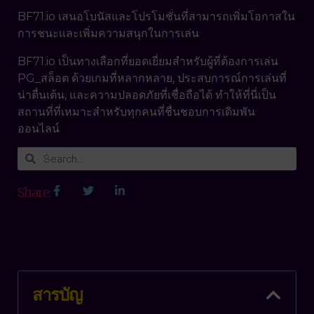
BF71.io เสนอโบนัสและโปรโมชั่นที่สามารถเพิ่มโอกาสใน
การชนะและเพิ่มความสนุกในการเล่น
BF71.io เป็นทางเลือกที่ยอดเยี่ยมสำหรับผู้ที่ต้องการเล่น
PG_สล็อต ด้วยเกมที่หลากหลาย, ประสบการณ์การเล่นที่
น่าตื่นเต้น, และความปลอดภัยที่เชื่อถือได้ ทำให้ที่นี่เป็น
สถานที่ที่เหมาะสำหรับทุกคนที่ชื่นชอบการเดิมพัน
ออนไลน์
Share:
สารบัญ