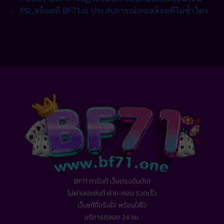
PG_สล็อตที่ BF71.io ประสบการณ์เกมสล็อตที่ไม่ซ้ำใคร
BF71 การันตี เว็บตรงอันดับ1
ไม่ผ่านเอเย่นต์ ฝาก-ถอน รวดเร็ว
เว็บแท้ที่จริงใจ พร้อมใส่ใจ
บริการตลอด 24 ชม.