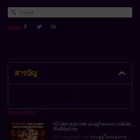
Share:
สารบัญ
More Posts
PG Slot Auto Net ประตูสู่โลกแห่งการเดิมพัน
ที่ไม่มีขีดจำกัด
PG Slot Auto Net ประตูสู่โลกแห่งการ