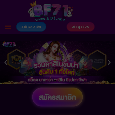
สมัครสมาชิก
เข้าสู่ระบบ