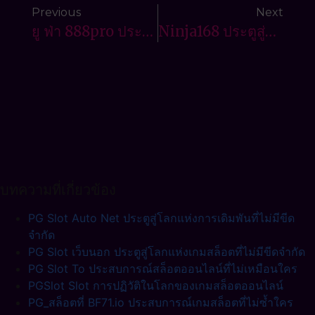
Previous
Next
ยู ฟ่า 888pro ประตูสู่โลกแห่งการพนันออนไลน์ที่ล้ำสมัย
Ninja168 ประตูสู่โลกแห่งเกมออนไลน์ที่ไม่มีขีดจำกัด
บทความที่เกี่ยวข้อง
PG Slot Auto Net ประตูสู่โลกแห่งการเดิมพันที่ไม่มีขีด
จำกัด
PG Slot เว็บนอก ประตูสู่โลกแห่งเกมสล็อตที่ไม่มีขีดจำกัด
PG Slot To ประสบการณ์สล็อตออนไลน์ที่ไม่เหมือนใคร
PGSlot Slot การปฏิวัติในโลกของเกมสล็อตออนไลน์
PG_สล็อตที่ BF71.io ประสบการณ์เกมสล็อตที่ไม่ซ้ำใคร