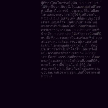
ผู้ที่หลงใหลในการเดิมพัน, “PGSlot Slot”
ได้ก้าวขึ้นมาเป็นหนึ่งในแพลตฟอร์มที่โดด
เด่นที่สุด ด้วยการนำเสนอเกมที่ไม่เหมือน
ใครและประสบการณ์ผู้ใช้ที่เหนือระดับ,
PGSlot Slot ไม่เพียงแต่เปลี่ยนแปลงวิธีที่
เราเล่นเกมสล็อต แต่ยังนำเสนอมิติใหม่
แห่งการเดิมพันออนไลน์ นวัตกรรมและ
ความหลากหลายของ PGSlot Slot เกมที่
นำสมัย PGSlot Slot ได้สร้างสรรค์เกมที่มี
กราฟิกที่สวยงามและอินเทอร์แอคทีฟ, ตอบ
สนองทุกความต้องการของผู้เล่นยุคใหม่
ทุกเกมมีเอกลักษณ์และท้าทาย, นำเสนอ
ประสบการณ์ที่ไม่ซ้ำใครในแต่ละครั้งที่
เล่น ความหลากหลายของเกม PGSlot
Slot มีคอลเลกชันเกมที่หลากหลาย, ตั้งแต่
เกมสล็อตแบบคลาสสิกไปจนถึงเกมที่มีธีม
และเรื่องราวที่น่าสนใจ ทำให้ผู้เล่น
สามารถเลือกเกมที่ตรงกับสไตล์และความ
ชอบของตนเอง การออกแบบที่ใช้งานง่าย
PGSlot