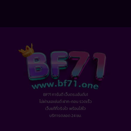
BF71 การันตี เว็บตรงอันดับ1
ไม่ผ่านเอเย่นต์ ฝาก-ถอน รวดเร็ว
เว็บแท้ที่จริงใจ พร้อมใส่ใจ
บริการตลอด 24 ชม.