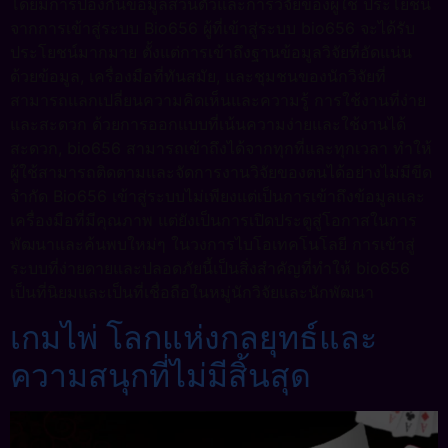
โดยมีการป้องกันข้อมูลส่วนตัวและการวิจัยของผู้ใช้ ประโยชน์
จากการเข้าสู่ระบบ Bio656 ผู้ที่เข้าสู่ระบบ bio656 จะได้รับ
ประโยชน์มากมาย ตั้งแต่การเข้าถึงฐานข้อมูลวิจัยที่อัดแน่น
ด้วยข้อมูล, เครื่องมือที่ทันสมัย, และชุมชนของนักวิจัยที่
สามารถแลกเปลี่ยนความคิดเห็นและความรู้ การใช้งานที่ง่าย
และสะดวก ด้วยการออกแบบที่เน้นความง่ายและใช้งานได้
สะดวก, bio656 สามารถเข้าถึงได้จากทุกที่และทุกเวลา ทำให้
ผู้ใช้สามารถติดตามและจัดการงานวิจัยของตนได้อย่างไม่มีขีด
จำกัด Bio656 เข้าสู่ระบบไม่เพียงแต่เป็นการเข้าถึงข้อมูลและ
เครื่องมือที่มีคุณภาพ แต่ยังเป็นการเปิดประตูสู่โอกาสในการ
พัฒนาและค้นพบใหม่ๆ ในวงการไบโอเทคโนโลยี การเข้าสู่
ระบบที่ง่ายดายและปลอดภัยนี้เป็นสิ่งสำคัญที่ทำให้ bio656
เป็นที่นิยมและเป็นที่เชื่อถือในหมู่นักวิจัยและนักพัฒนา
เกมไพ่ โลกแห่งกลยุทธ์และ
ความสนุกที่ไม่มีสิ้นสุด