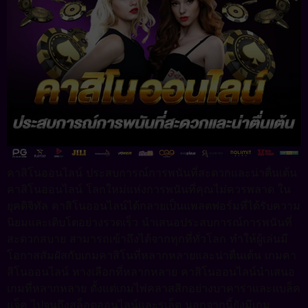
คาสิโนออนไลน์ ประสบการณ์การพนันที่สะดวกและน่าตื่นเต้น
คาสิโนออนไลน์ โลกใหม่แห่งการพนันที่คุณไม่ควรพลาด ใน
ยุคดิจิทัล คาสิโนออนไลน์ได้กลายเป็นแพลตฟอร์มที่ได้รับความ
นิยมและเติบโตอย่างรวดเร็ว นำเสนอประสบการณ์การพนันที่
สะดวกสบาย สามารถเข้าถึงได้จากทุกที่ทั่วโลก ทำให้ผู้เล่นมี
โอกาสสัมผัสกับเกมคาสิโนที่หลากหลายและน่าตื่นเต้น เกมคา
สิโนออนไลน์ ทางเลือกที่หลากหลาย คาสิโนออนไลน์นำเสนอ
เกมที่หลากหลาย ตั้งแต่เกมไพ่คลาสสิกอย่างบาคาร่าและแบล็ค
แจ็ค ไปจนถึงสล็อตออนไลน์และรูเล็ต นอกจากนี้ยังมีเกม