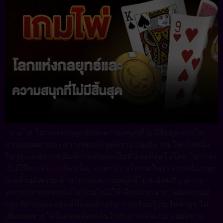
เกมไพ่ โลกแห่งกลยุทธ์และความสนุกที่ไม่มีสิ้นสุด เกมไพ่
การผสมผสานระหว่างสมองและความบันเทิง เกมไพ่เป็นหนึ่ง
ในประเภทการพนันที่เก่าแก่และเป็นที่นิยมที่สุดในโลก ไม่ว่าจะ
เป็นโป๊กเกอร์, แบล็คแจ็ค, บาคาร่า หรือเกมไพ่ประเภทอื่นๆ ทุก
เกมล้วนมีความท้าทายและความสนุกที่ไม่เหมือนกัน ความ
หลากหลายของเกมไพ่ เกมไพ่มีให้เลือกมากมาย, แต่ละเกมมี
กฎกติกาและกลยุทธ์ที่แตกต่างกัน การเรียนรู้เกมไพ่ต่างๆ ไม่
เพียงแต่ช่วยให้ผู้เล่นเพลิดเพลินไปกับการเล่นเกม แต่ยังช่วย