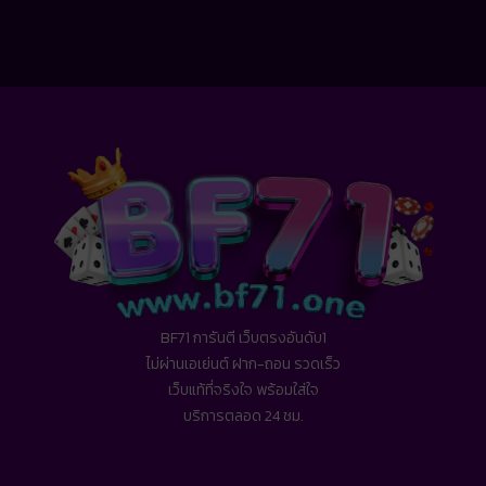
BF71 การันตี เว็บตรงอันดับ1
ไม่ผ่านเอเย่นต์ ฝาก-ถอน รวดเร็ว
เว็บแท้ที่จริงใจ พร้อมใส่ใจ
บริการตลอด 24 ชม.