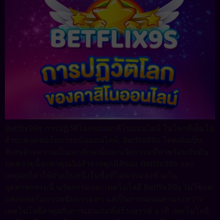
Betflix99s การปฏิวัติโลกของคาสิโนออนไลน์ ในโลกที่เต็มไป
ด้วยแพลตฟอร์มการพนันออนไลน์, Betflix99s โดดเด่นเป็น
พิเศษด้วยความเป็นเอกลักษณ์และนวัตกรรมที่มาพร้อมกับมัน
บทความนี้จะพาคุณไปสำรวจทุกมิติของ Betflix99s และ
เหตุผลที่ทำให้มันเป็นหนึ่งในชื่อที่ไม่ควรมองข้ามใน
อุตสาหกรรมนี้ นวัตกรรมและเทคโนโลยี Betflix99s ไม่ใช่แค่
แพลตฟอร์มการพนันธรรมดา แต่เป็นการผสมผสานระหว่าง
เทคโนโลยีล่าสุดกับการเล่นเกมที่สร้างสรรค์ อาทิ เทคโนโลยี