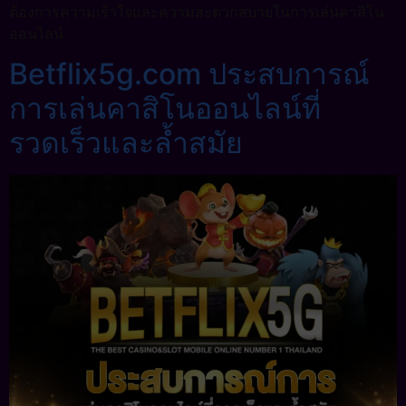
ต้องการความเร้าใจและความสะดวกสบายในการเล่นคาสิโน
ออนไลน์
Betflix5g.com ประสบการณ์
การเล่นคาสิโนออนไลน์ที่
รวดเร็วและล้ำสมัย