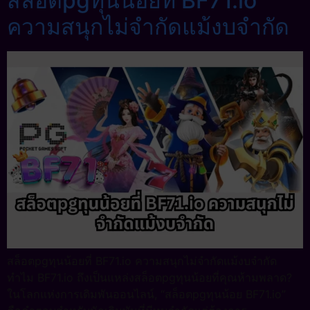
สล็อตpgทุนน้อยที่ BF71.io
ความสนุกไม่จำกัดแม้งบจำกัด
สล็อตpgทุนน้อยที่ BF71.io ความสนุกไม่จำกัดแม้งบจำกัด
ทำไม BF71.io ถึงเป็นแหล่งสล็อตpgทุนน้อยที่คุณห้ามพลาด?
ในโลกแห่งการเดิมพันออนไลน์, “สล็อตpgทุนน้อย BF71.io”