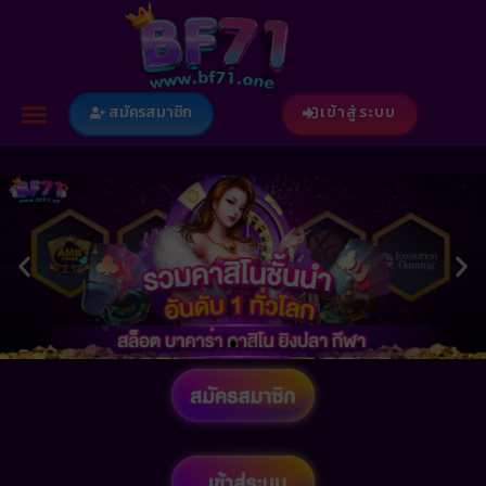
สมัครสมาชิก
เข้าสู่ระบบ