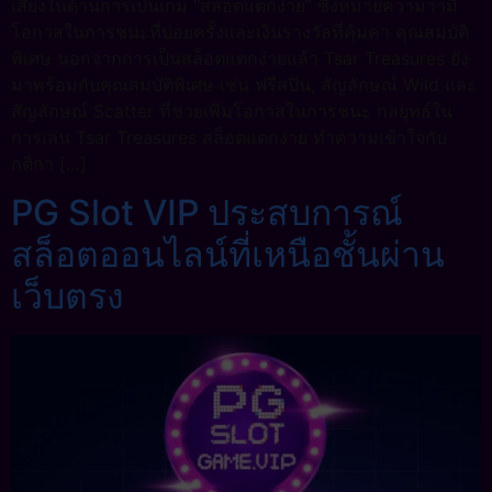
เสียงในด้านการเป็นเกม “สล็อตแตกง่าย” ซึ่งหมายความว่ามี
โอกาสในการชนะที่บ่อยครั้งและเงินรางวัลที่คุ้มค่า คุณสมบัติ
พิเศษ นอกจากการเป็นสล็อตแตกง่ายแล้ว Tsar Treasures ยัง
มาพร้อมกับคุณสมบัติพิเศษ เช่น ฟรีสปิน, สัญลักษณ์ Wild และ
สัญลักษณ์ Scatter ที่ช่วยเพิ่มโอกาสในการชนะ กลยุทธ์ใน
การเล่น Tsar Treasures สล็อตแตกง่าย ทำความเข้าใจกับ
กติกา […]
PG Slot VIP ประสบการณ์
สล็อตออนไลน์ที่เหนือชั้นผ่าน
เว็บตรง