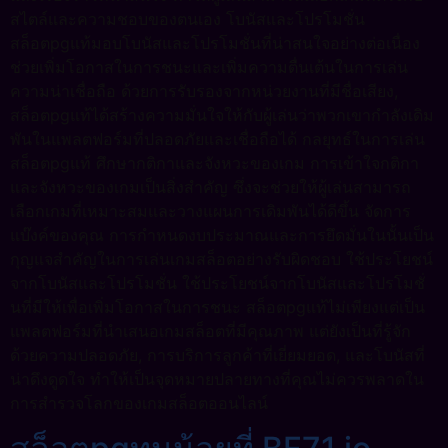
สไตล์และความชอบของตนเอง โบนัสและโปรโมชั่น
สล็อตpgแท้มอบโบนัสและโปรโมชั่นที่น่าสนใจอย่างต่อเนื่อง
ช่วยเพิ่มโอกาสในการชนะและเพิ่มความตื่นเต้นในการเล่น
ความน่าเชื่อถือ ด้วยการรับรองจากหน่วยงานที่มีชื่อเสียง,
สล็อตpgแท้ได้สร้างความมั่นใจให้กับผู้เล่นว่าพวกเขากำลังเดิม
พันในแพลตฟอร์มที่ปลอดภัยและเชื่อถือได้ กลยุทธ์ในการเล่น
สล็อตpgแท้ ศึกษากติกาและจังหวะของเกม การเข้าใจกติกา
และจังหวะของเกมเป็นสิ่งสำคัญ ซึ่งจะช่วยให้ผู้เล่นสามารถ
เลือกเกมที่เหมาะสมและวางแผนการเดิมพันได้ดีขึ้น จัดการ
แบ๊งค์ของคุณ การกำหนดงบประมาณและการยึดมั่นในนั้นเป็น
กุญแจสำคัญในการเล่นเกมสล็อตอย่างรับผิดชอบ ใช้ประโยชน์
จากโบนัสและโปรโมชั่น ใช้ประโยชน์จากโบนัสและโปรโมชั่
นที่มีให้เพื่อเพิ่มโอกาสในการชนะ สล็อตpgแท้ไม่เพียงแต่เป็น
แพลตฟอร์มที่นำเสนอเกมสล็อตที่มีคุณภาพ แต่ยังเป็นที่รู้จัก
ด้วยความปลอดภัย, การบริการลูกค้าที่เยี่ยมยอด, และโบนัสที่
น่าดึงดูดใจ ทำให้เป็นจุดหมายปลายทางที่คุณไม่ควรพลาดใน
การสำรวจโลกของเกมสล็อตออนไลน์