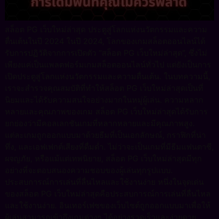
สล็อต PG เว็บใหม่ล่าสุด ประตูสู่โลกแห่งนวัตกรรมและความ
ตื่นเต้นในปี 2024 ในปี 2024, โลกของเกมสล็อตออนไลน์ได้
รับการปฏิวัติจากการเปิดตัว “สล็อต PG เว็บใหม่ล่าสุด”, ซึ่งไม่
เพียงแค่เป็นแพลตฟอร์มเกมสล็อตออนไลน์ทั่วไป แต่ยังเป็นการ
เปิดประตูสู่โลกแห่งนวัตกรรมและความตื่นเต้น. ในบทความนี้,
เราจะสำรวจคุณสมบัติที่ทำให้สล็อต PG เว็บใหม่ล่าสุดเป็นที่
นิยมและได้รับความสนใจอย่างมากในหมู่ผู้เล่น. ความหลาก
หลายและคุณภาพของเกม สล็อต PG เว็บใหม่ล่าสุดได้รับการ
ยกย่องว่ามีคอลเลกชันเกมที่หลากหลายและมีคุณภาพสูง.
แต่ละเกมถูกออกแบบมาด้วยธีมที่เป็นเอกลักษณ์, กราฟิกที่น่า
ทึ่ง, และเอฟเฟกต์เสียงที่ดื่มด่ำ. ไม่ว่าจะเป็นเกมที่มีธีมแฟนตาซี,
ผจญภัย, หรือแม้แต่เทพนิยาย, สล็อต PG เว็บใหม่ล่าสุดมีทุก
อย่างที่จะตอบสนองความชอบของผู้เล่นทุกรูปแบบ.
ประสบการณ์การเล่นที่ลื่นไหลและใช้งานง่าย หนึ่งในจุดเด่น
ของสล็อต PG เว็บใหม่ล่าสุดคือประสบการณ์การเล่นที่ลื่นไหล
และใช้งานง่าย. อินเทอร์เฟซของเว็บไซต์ถูกออกแบบมาเพื่อให้
ผู้เล่นสามารถเข้าถึงเกมต่างๆ ได้อย่างรวดเร็วและง่ายดาย,