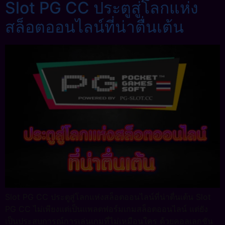
Slot PG CC ประตูสู่โลกแห่ง
สล็อตออนไลน์ที่น่าตื่นเต้น
Slot PG CC ประตูสู่โลกแห่งสล็อตออนไลน์ที่น่าตื่นเต้น Slot
PG CC ไม่เพียงแต่เป็นแพลตฟอร์มเกมสล็อตออนไลน์ แต่ยัง
เป็นประสบการณ์การเล่นเกมที่ไม่เหมือนใคร ด้วยคอลเลกชัน