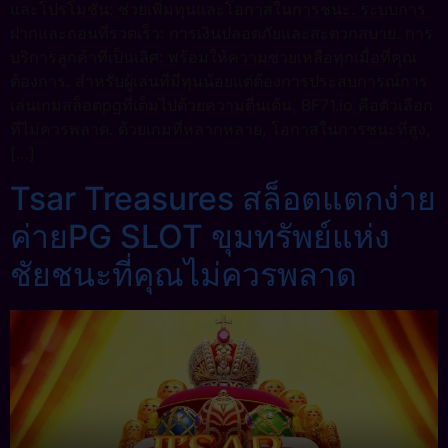
และโปรโมชั่น: ช่วยเพิ่มทุนและโอกาสในการชนะ. ระบบการ
ฝากและถอนที่รวดเร็ว: การเงินปลอดภัยและสะดวกสบาย. การ
บริการลูกค้าที่เป็นเลิศ: พร้อมให้ความช่วยเหลือทุกเมื่อที่คุณ
ต้องการ. สำหรับผู้เล่นที่มีทุนน้อยแต่ต้องการประสบการณ์การ
เล่นเกมสล็อตpgที่เต็มไปด้วยความตื่นเต้น, BF71.io คือตัวเลือก
ที่ไม่ควรพลาด. ด้วยเกมที่หลากหลาย, โอกาสในการชนะที่สูง,
[…]
Tsar Treasures สล็อตแตกง่าย
ค่ายPG SLOT ขุมทรัพย์แห่ง
ชัยชนะที่คุณไม่ควรพลาด