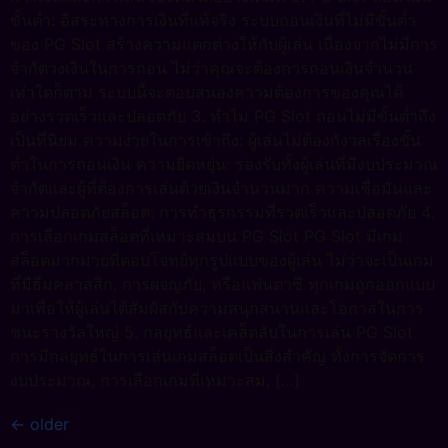
ขั้นต่ำ: อิสระทางการเงินที่แท้จริง ระบบถอนเงินที่ไม่มีขั้นต่ำ
ของ PG Slot สร้างความแตกต่างให้กับผู้เล่น เนื่องจากไม่มีการ
จำกัดวงเงินในการถอน ไม่ว่าคุณจะต้องการถอนเงินจำนวน
เท่าใดก็ตาม ระบบนี้จะตอบสนองความต้องการของคุณได้
อย่างรวดเร็วและปลอดภัย 3. ทำไม PG Slot ถอนไม่มีขั้นต่ำถึง
เป็นที่นิยม ความง่ายในการเข้าถึง: ผู้เล่นไม่ต้องกังวลเรื่องขั้น
ต่ำในการถอนเงิน ความยืดหยุ่น: รองรับทั้งผู้เล่นที่มีงบประมาณ
จำกัดและผู้ที่ต้องการเล่นด้วยเงินจำนวนมาก ความเชื่อมั่นและ
ความปลอดภัยสล็อต: การทำธุรกรรมที่รวดเร็วและปลอดภัย 4.
การเลือกเกมสล็อตที่เหมาะสมบน PG Slot PG Slot มีเกม
สล็อตมากมายที่ตอบโจทย์ทุกรูปแบบของผู้เล่น ไม่ว่าจะเป็นเกม
ที่มีธีมคลาสสิก, การผจญภัย, หรือแฟนตาซี ทุกเกมถูกออกแบบ
มาเพื่อให้ผู้เล่นได้สัมผัสกับความสนุกสนานและโอกาสในการ
ชนะรางวัลใหญ่ 5. กลยุทธ์และเคล็ดลับในการเล่น PG Slot
การมีกลยุทธ์ในการเล่นเกมสล็อตเป็นสิ่งสำคัญ ทั้งการจัดการ
งบประมาณ, การเลือกเกมที่เหมาะสม, […]
←
older