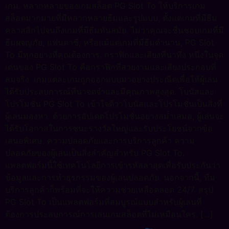
เกม. หลากหลายของเกมสล็อต PG Slot To ให้บริการเกม
สล็อตมากมายที่มีหลากหลายธีมและรูปแบบ, ตั้งแต่เกมที่มีธีม
คลาสสิกไปจนถึงเกมที่มีธีมทันสมัย. ไม่ว่าคุณจะชื่นชอบเกมที่มี
ธีมผจญภัย, แฟนตาซี, หรือแม้แต่เกมที่มีธีมตำนาน, PG Slot
To มีทุกอย่างที่คุณต้องการ. กราฟิกและเสียงที่น่าทึ่ง หนึ่งในจุด
เด่นของ PG Slot To คือกราฟิกที่สวยงามและเสียงประกอบที่
สมจริง. เกมแต่ละเกมถูกออกแบบมาอย่างประณีตเพื่อให้ผู้เล่น
ได้รับประสบการณ์ที่น่าจดจำและมีคุณภาพสูงสุด. โบนัสและ
โปรโมชั่น PG Slot To เข้าใจดีว่าโบนัสและโปรโมชั่นเป็นสิ่งที่
ผู้เล่นมองหา. ด้วยการอัปเดตโปรโมชั่นอย่างสม่ำเสมอ, ผู้เล่นจะ
ได้รับโอกาสในการชนะรางวัลใหญ่และรับประโยชน์จากข้อ
เสนอพิเศษ. ความปลอดภัยและการบริการลูกค้า ความ
ปลอดภัยของผู้เล่นเป็นสิ่งสำคัญสำหรับ PG Slot To.
แพลตฟอร์มนี้ใช้เทคโนโลยีการเข้ารหัสล่าสุดเพื่อรับประกันว่า
ข้อมูลและการทำธุรกรรมของผู้เล่นปลอดภัย. นอกจากนี้, ทีม
บริการลูกค้าก็พร้อมที่จะให้ความช่วยเหลือตลอด 24/7. สรุป
PG Slot To เป็นแพลตฟอร์มที่สมบูรณ์แบบสำหรับผู้เล่นที่
ต้องการประสบการณ์การเล่นเกมสล็อตที่ไม่เหมือนใคร. […]