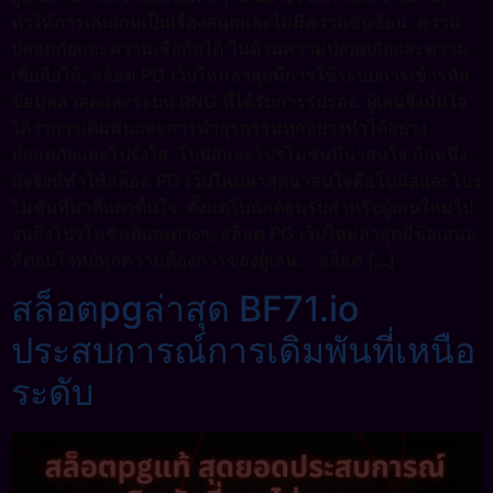
ทำให้การเล่นเกมเป็นเรื่องสนุกและไม่มีความซับซ้อน. ความ
ปลอดภัยและความเชื่อถือได้ ในด้านความปลอดภัยและความ
เชื่อถือได้, สล็อต PG เว็บใหม่ล่าสุดมีการใช้ระบบการเข้ารหัส
ข้อมูลล่าสุดและระบบ RNG ที่ได้รับการรับรอง. ผู้เล่นจึงมั่นใจ
ได้ว่าการเดิมพันและการทำธุรกรรมทุกอย่างทำได้อย่าง
ปลอดภัยและโปร่งใส. โบนัสและโปรโมชั่นที่น่าสนใจ อีกหนึ่ง
ปัจจัยที่ทำให้สล็อต PG เว็บใหม่ล่าสุดน่าสนใจคือโบนัสและโปร
โมชั่นที่น่าตื่นตาตื่นใจ. ตั้งแต่โบนัสต้อนรับสำหรับผู้เล่นใหม่ไป
จนถึงโปรโมชั่นพิเศษต่างๆ, สล็อต PG เว็บใหม่ล่าสุดมีข้อเสนอ
ที่ตอบโจทย์ทุกความต้องการของผู้เล่น. สล็อต […]
สล็อตpgล่าสุด BF71.io
ประสบการณ์การเดิมพันที่เหนือ
ระดับ