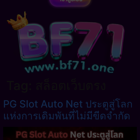
Tag:
สล็อตเว็บตรง
PG Slot Auto Net ประตูสู่โลก
แห่งการเดิมพันที่ไม่มีขีดจำกัด