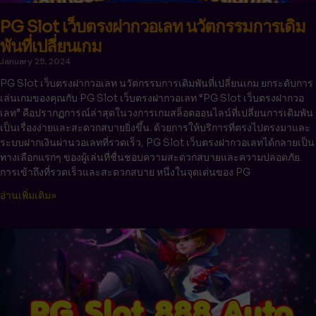
PG Slot เว็บตรงฝากวอเลท นวัตกรรมการเดิม
พันที่เปลี่ยนเกม
January 25, 2024
PG Slot เว็บตรงฝากวอเลท นวัตกรรมการเดิมพันที่เปลี่ยนเกม ยกระดับการ
เล่นเกมของคุณกับ PG Slot เว็บตรงฝากวอเลท “PG Slot เว็บตรงฝากวอ
เลท” คือปรากฏการณ์ล่าสุดในวงการเกมสล็อตออนไลน์ที่เปลี่ยนการเดิมพัน
เป็นเรื่องง่ายและสะดวกสบายยิ่งขึ้น. ด้วยการให้บริการที่ตรงไปตรงมาและ
ระบบฝากเงินผ่านวอเลทที่รวดเร็ว, PG Slot เว็บตรงฝากวอเลทได้กลายเป็น
ทางเลือกแรกๆ ของผู้เล่นที่ชื่นชอบความสะดวกสบายและความปลอดภัย.
การเข้าถึงที่รวดเร็วและสะดวกสบาย หนึ่งในจุดเด่นของ PG
อ่านเพิ่มเติม»