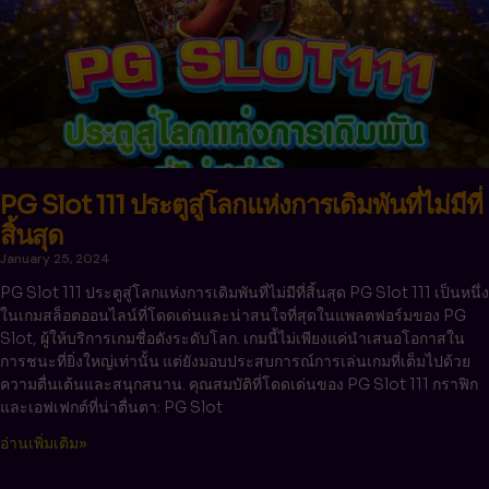
PG Slot 111 ประตูสู่โลกแห่งการเดิมพันที่ไม่มีที่
สิ้นสุด
January 25, 2024
PG Slot 111 ประตูสู่โลกแห่งการเดิมพันที่ไม่มีที่สิ้นสุด PG Slot 111 เป็นหนึ่ง
ในเกมสล็อตออนไลน์ที่โดดเด่นและน่าสนใจที่สุดในแพลตฟอร์มของ PG
Slot, ผู้ให้บริการเกมชื่อดังระดับโลก. เกมนี้ไม่เพียงแค่นำเสนอโอกาสใน
การชนะที่ยิ่งใหญ่เท่านั้น แต่ยังมอบประสบการณ์การเล่นเกมที่เต็มไปด้วย
ความตื่นเต้นและสนุกสนาน. คุณสมบัติที่โดดเด่นของ PG Slot 111 กราฟิก
และเอฟเฟกต์ที่น่าตื่นตา: PG Slot
อ่านเพิ่มเติม»