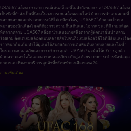
USA567 สล็อต ประสบการณ์เล่นสล็อตที่ไม่จำกัดขอบเขต USA567 สล็อต
เป็นชื่อที่กำลังเป็นที่นิยมในวงการเกมสล็อตออนไลน์ ด้วยการนำเสนอเกมที่
หลากหลายและประสบการณ์ที่ไม่เหมือนใคร, USA567 ได้กลายเป็นจุด
หมายของนักเสี่ยงโชคที่ต้องการความตื่นเต้นและโอกาสชนะที่ดี เกมสล็อต
ที่หลากหลาย USA567 สล็อต นำเสนอเกมสล็อตจากผู้พัฒนาชั้นนำหลาย
ร้อยเกม ตั้งแต่เกมสล็อตแบบคลาสสิกไปจนถึงเกมสล็อตวิดีโอที่มีธีมและเรื่อง
ราวที่น่าตื่นเต้น ทำให้ผู้เล่นได้สัมผัสกับการเดิมพันที่หลากหลายและไม่ซ้ำ
ใคร ความปลอดภัยและการบริการลูกค้า USA567 มุ่งมั่นให้บริการลูกค้า
ด้วยความเอาใจใส่และความปลอดภัยระดับสูง ด้วยระบบการเข้ารหัสข้อมูล
ล่าสุดและทีมงานบริการลูกค้าที่พร้อมช่วยเหลือตลอด 24
อ่านเพิ่มเติม»