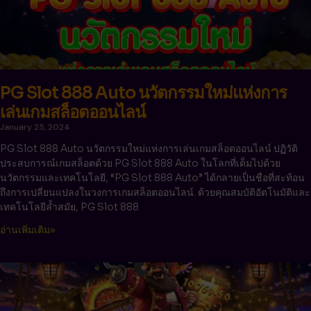
PG Slot 888 Auto นวัตกรรมใหม่แห่งการ
เล่นเกมสล็อตออนไลน์
January 25, 2024
PG Slot 888 Auto นวัตกรรมใหม่แห่งการเล่นเกมสล็อตออนไลน์ ปฏิวัติ
ประสบการณ์เกมสล็อตด้วย PG Slot 888 Auto ในโลกที่เต็มไปด้วย
นวัตกรรมและเทคโนโลยี, “PG Slot 888 Auto” ได้กลายเป็นชื่อที่สะท้อน
ถึงการเปลี่ยนแปลงในวงการเกมสล็อตออนไลน์. ด้วยคุณสมบัติอัตโนมัติและ
เทคโนโลยีล้ำสมัย, PG Slot 888
อ่านเพิ่มเติม»