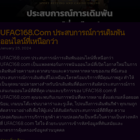
UFAC168.com ประสบการณ์การเดิมพัน
ออนไลน์ที่เหนือกว่า
January 25, 2024
UFAC168.com ประสบการณ์การเดิมพันออนไลน์ที่เหนือกว่า
UFAC168.com เป็นแพลตฟอร์มการพนันออนไลน์ที่เปิดโอกาสใหม่ในการ
เดิมพันด้วยความสะดวกสบายและความหลากหลายของเกม ที่นี่เสนอ
ประสบการณ์การเดิมพันที่ไม่เหมือนใครพร้อมบริการที่มีคุณภาพสูง ทำให้
เป็นจุดหมายปลายทางสำหรับนักเดิมพันที่ต้องการสัมผัสประสบการณ์การ
เล่นเกมออนไลน์ที่ดีที่สุด เกมและบริการของ UFAC168.com ที่
UFAC168.com คุณจะพบกับเกมการพนันที่หลากหลาย ตั้งแต่เกมสล็อตยอด
นิยม, เกมบนโต๊ะเช่นบาคาร่าและรูเล็ต, ไปจนถึงการเดิมพันกีฬา ทุกเกมถูก
คัดสรรมาอย่างดีเพื่อให้ผู้เล่นได้สัมผัสกับประสบการณ์ที่ดีที่สุด ความ
ปลอดภัยและการบริการลูกค้า ความปลอดภัยเป็นหนึ่งในความเป็นห่วงหลัก
ที่ UFAC168.com ใส่ใจ ด้วยระบบการเข้ารหัสข้อมูลที่ทันสมัยและ
มาตรการคุ้มครองข้อมูลส่วนบุคคล