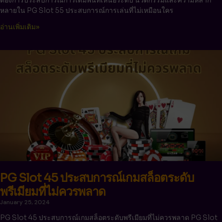
หลายใน PG Slot 55 ประสบการณ์การเล่นที่ไม่เหมือนใคร
อ่านเพิ่มเติม»
PG Slot 45 ประสบการณ์เกมสล็อตระดับ
พรีเมียมที่ไม่ควรพลาด
January 25, 2024
PG Slot 45 ประสบการณ์เกมสล็อตระดับพรีเมียมที่ไม่ควรพลาด PG Slot